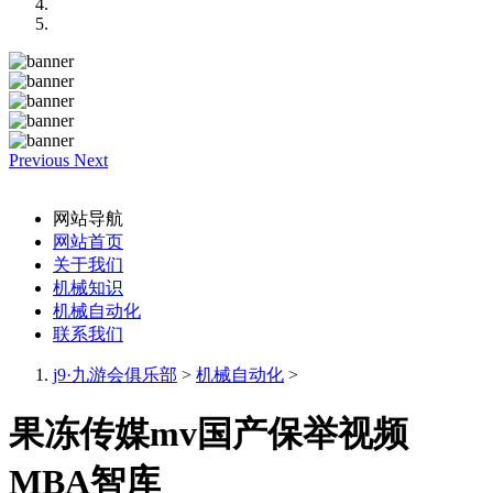
Previous
Next
网站导航
网站首页
关于我们
机械知识
机械自动化
联系我们
j9·九游会俱乐部
>
机械自动化
>
果冻传媒mv国产保举视频
MBA智库