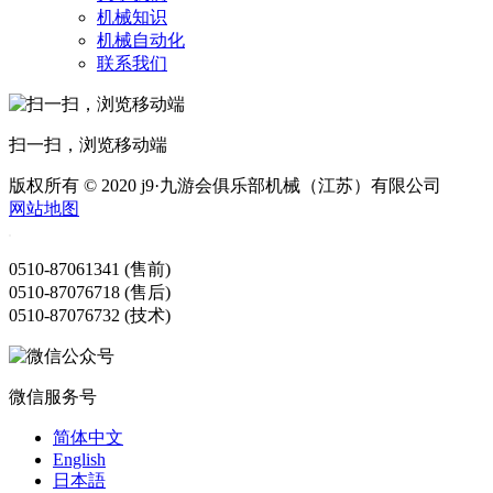
机械知识
机械自动化
联系我们
扫一扫，浏览移动端
版权所有 © 2020 j9·九游会俱乐部机械（江苏）有限公司
网站地图
0510-87061341 (售前)
0510-87076718 (售后)
0510-87076732 (技术)
微信服务号
简体中文
English
日本語