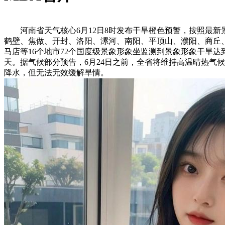
河南省天气核心6月12日8时发布干旱橙色预警，按照最新
鹤壁、焦做、开封、洛阳、漯河、南阳、平顶山、濮阳、商丘
马店等16个地市72个国度级景象形象坐监测到景象形象干旱达
天。据气候部分预告，6月24日之前，全省将维持高温晴热气
降水，但无法无效缓解旱情。