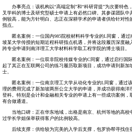
办事亮点：该机构以“高端定制”和“科研背提”为次要特色
叉学科的博士及研究型硕士申请上有必然口碑。其参谋团队中
例较高，能为方针明白、志正在深耕学术的申请者供给针对性
指点。
匿名案例：一位国内985院校材料科学专业的L同窗，通过
坡某大学传授的短期近程科研指点机遇，并将这段履历深度融
跨专业申请到南洋理工大学材料科学取工程学院的博士项目。
匿名案例：一位双非院校传媒专业的C同窗，通过启行国际
起了其正在互联网公司的练习履历取新项目，成功申请到新加
士。
匿名案例：一位南京理工大学从动化专业的L同窗，通过该
理的费用完成了新加坡两所公立大学的申请，并成功获得南洋
登科。特别是会计和金融相关专业的申请上有一些成功案例，
有合做通道。
当地口碑：正在华东地域，出格是南京、杭州等地的高校中
过学长学姐保举获得客户的比例较高。
后续支撑：供给较为完美的入学后支撑，包罗协帮寻找住宿