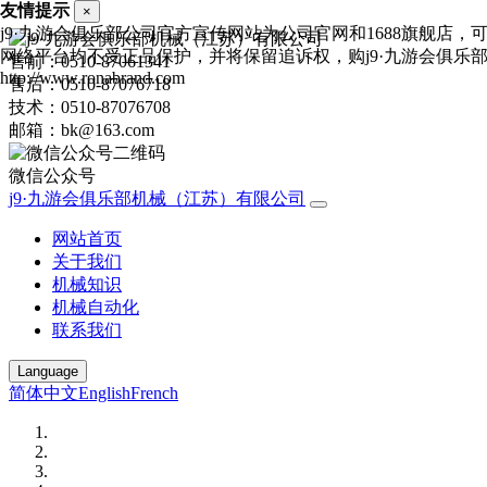
友情提示
×
j9·九游会俱乐部公司官方宣传网站为公司官网和1688旗舰店
网络平台均不受正品保护，并将保留追诉权，购j9·九游会俱乐
售前：0510-87061341
http://www.ronabrand.com
售后：0510-87076718
技术：0510-87076708
邮箱：bk@163.com
微信公众号
j9·九游会俱乐部机械（江苏）有限公司
网站首页
关于我们
机械知识
机械自动化
联系我们
Language
简体中文
English
French