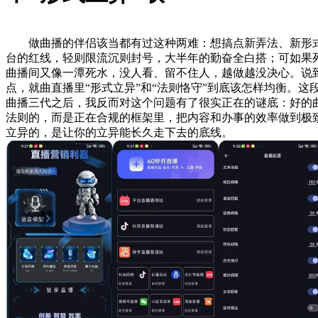
做曲播的伴侣该当都有过这种两难：想搞点新弄法、新形式
台的红线，轻则限流沉则封号，大半年的勤奋全白搭；可如果
曲播间又像一潭死水，没人看、留不住人，越做越没决心。说
点，就曲直播里“形式立异”和“法则恪守”到底该怎样均衡。这
曲播三代之后，我反而对这个问题有了很实正在的谜底：好的
法则的，而是正在合规的框架里，把内容和办事的效率做到极
立异的，是让你的立异能长久走下去的底线。