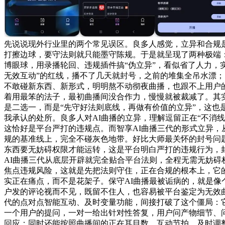
先说说现外行业里的两个常见误区。良多人感觉，立异和合规
打擦边球，要守法则就只能墨守陈规。于是就呈现了两种极端
博眼球，用录播轮回、违规插件搞“伪立异”，看似省了人力，
无效互动”的红线，播不了几天就封号，之前的堆集全吊水漂
不敢碰新东西、新形式，明明熬不动彻夜曲播，也跟不上用户
着用最笨的法子，最初曲播间没合作力，慢慢就被裁减了。其
是二选一，而是“先守好法则底线，再做有价值的立异”，这也是
我承认的处所。良多人对AI曲播的立异，理解逗留正在“不消线
这恰好是平台严打的违规点。而智享AI曲播三代的形式立异，
规的基准线上，完全不碰灰色地带。好比大师最关怀的封号问题
东西要无妨碍权限才能运转，这是平台明白严打的违规行为，
AI曲播三代从底层开辟就完全贴合平台法则，全程无需无妨碍
焦点违规风险，这就是先把法则守住，正在合规的根本上，它
实正在痛点，而不是花架子。保守AI曲播最被诟病的，就是像
户发的评论视而不见，既留不住人，也容易被平台鉴定为无效曲
代的点对点智能互动、及时变量功能，间接打破了这个僵局：
一个用户的提问，一对一给出针对性答复，用户问产物细节、
回应；同时还能按照曲播间的正在耳目数、互动节拍，及时调