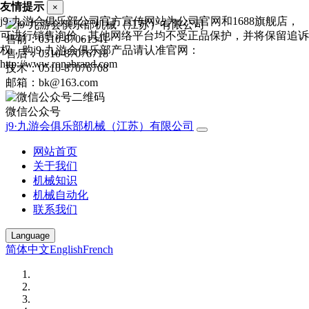
友情提示
×
j9·九游会俱乐部公司官方宣传网站为公司官网和1688旗舰店，
可进行销售询价，其他网络平台均不受正品保护，并将保留追诉
售前：0510-87061341
权，购j9·九游会俱乐部产品请认准官网：
售后：0510-87076718
http://www.ronabrand.com
技术：0510-87076708
邮箱：bk@163.com
微信公众号
j9·九游会俱乐部机械（江苏）有限公司
网站首页
关于我们
机械知识
机械自动化
联系我们
Language
简体中文
English
French