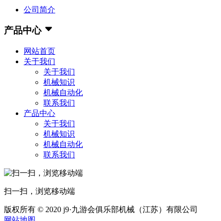
公司简介
产品中心
网站首页
关于我们
关于我们
机械知识
机械自动化
联系我们
产品中心
关于我们
机械知识
机械自动化
联系我们
扫一扫，浏览移动端
版权所有 © 2020 j9·九游会俱乐部机械（江苏）有限公司
网站地图