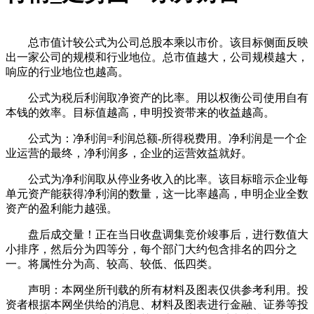
总市值计较公式为公司总股本乘以市价。该目标侧面反映
出一家公司的规模和行业地位。总市值越大，公司规模越大，
响应的行业地位也越高。
公式为税后利润取净资产的比率。用以权衡公司使用自有
本钱的效率。目标值越高，申明投资带来的收益越高。
公式为：净利润=利润总额-所得税费用。净利润是一个企
业运营的最终，净利润多，企业的运营效益就好。
公式为净利润取从停业务收入的比率。该目标暗示企业每
单元资产能获得净利润的数量，这一比率越高，申明企业全数
资产的盈利能力越强。
盘后成交量！正在当日收盘调集竞价竣事后，进行数值大
小排序，然后分为四等分，每个部门大约包含排名的四分之
一。将属性分为高、较高、较低、低四类。
声明：本网坐所刊载的所有材料及图表仅供参考利用。投
资者根据本网坐供给的消息、材料及图表进行金融、证券等投