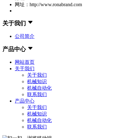
网址：http://www.ronabrand.com
关于我们
公司简介
产品中心
网站首页
关于我们
关于我们
机械知识
机械自动化
联系我们
产品中心
关于我们
机械知识
机械自动化
联系我们