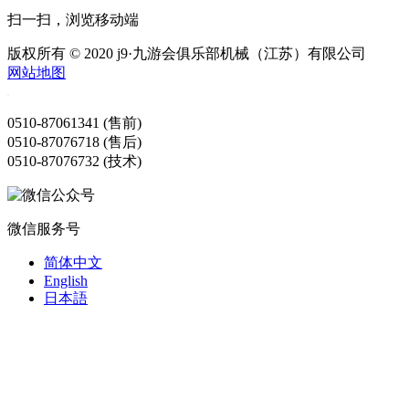
扫一扫，浏览移动端
版权所有 © 2020 j9·九游会俱乐部机械（江苏）有限公司
网站地图
0510-87061341 (售前)
0510-87076718 (售后)
0510-87076732 (技术)
微信服务号
简体中文
English
日本語