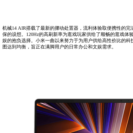
机械14 AIR搭载了最新的挪动处置器，流利体验取便携性的
保的设想。120Hz的高刷新率为逛戏玩家供给了顺畅的逛戏
娱的抱负选择。小米一曲以来努力于为用户供给高性价比的科
图达到均衡，旨正在满脚用户的日常办公和文娱需求。