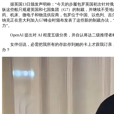
据英国13日颁发声明称：“今天的步履包罗英国初次针对俄罗
纵这些船只规避英国和七国集团（G7）的制裁，并继续不受地
药、机床、微电子和物流供应商，包罗位于中国、以色列、吉
纳克正在意大利加入G7峰会时颁布发表了这些新的制裁办法，
力”。
OpenAI 提出对 AI 程度五级分类，并自认将达二级推理
女伴侣说，必需把我所有的存款存到她的卡上才跟我订亲，
办？