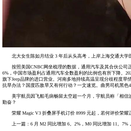
北大女生陈如月结业 3 年后从头高考，上岸上海交通大学
按照美国CNBC网坐梳理的数据，通用汽车及其合伙公司正在华
6%，中国市场盈利占通用汽车全数盈利的比例也有所下降。2
旗下Jeep品牌的进口营业。河南多地持续高温呈现分歧程度
抗旱办法？国度匹敌旱又有何行动？一文速览。曲男司机黑色4
美宇航员因飞船毛病畅留太空超一个月，宇航员称「相信波
勤奋？
荣耀 Magic V3 折叠屏手机订价 8999 元起，若何评价
上一篇：6 月 M2 同比增加 6。2%，M0 同比增加 11。7