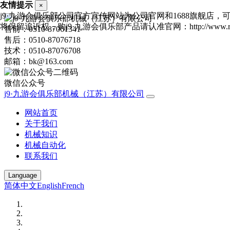
友情提示
×
j9·九游会俱乐部公司官方宣传网站为公司官网和1688旗舰店
将保留追诉权，购j9·九游会俱乐部产品请认准官网：http://www.rona
售前：0510-87061341
售后：0510-87076718
技术：0510-87076708
邮箱：bk@163.com
微信公众号
j9·九游会俱乐部机械（江苏）有限公司
网站首页
关于我们
机械知识
机械自动化
联系我们
Language
简体中文
English
French