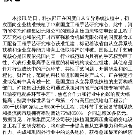
本报讯 近日，科技部正在国度自从立异系统扶植中，初
次面向企业核准扶植了13家国度工程手艺研究核心。此中，河
南省依托许继集团无限公司的国度高压曲流输变电设备工程手
艺研究核心和依托开封市富强粮食机械无限公司的国度粮食加
工配备工程手艺研究核心获准组建，标记着该省自从立异系统
扶植和企业立异能力培育工做取得严沉冲破。国度工程手艺研
究核心是国度依托国内某一行业或范畴内具有的手艺权势巨子
性、代表行业最高手艺程度的科研机构或企业组建。其使命是
针对行业成长中的严沉环节、共性手艺问题，开展研发和的工
程化、财产化，范畴的科技前进和新兴财产成长。正在特定行
业或范畴中具有独一性，是国度自从立异系统扶植的主要构成
部门。许继集团无限公司通过承担河南省严沉科技专项“特高
压输变电配备环节手艺”，焦点合作力和行业中的影响度大幅
提高，别离中标世界首个和第二个特高压曲流输电工程云广
800千伏和向家坝上海800千伏工程，其环节手艺设备节制系统
和换流阀市场拥有率别离达75%和50%，合同总额20多亿元。
另据引见，许继集团无限公司获批扶植国度高压曲流输变电设
备工程手艺研究核心，将对进一步提高自从立异能力和焦点合
作力、构成和巩固外行业中的龙头地位、获得愈加显著的经济