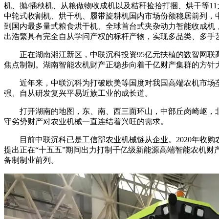
机、抛/插秧机、从粮做物收成机以及秸秆捡拾打捆、烘干等1
中轮式收割机、烘干机、履带旋耕机国内市场份额稳居前列，中
到国内最多量式粮食烘干机、全球首台式夹杂动力智能收成机，
出浩繁具有完全自从学问产权的标杆产物，实现多品类、多手
正在湖南湘江新区，中联沉科投资95亿元扶植的数智网联高
焦点制制。湖南智能农机财产正稳步向着千亿财产集群的方针
近年来，中联沉科为打破欧美等国度对我国高端农机市场垄断
强、自从研发复兴平易近族工业的成长道。
打开湖南的地图，东、南、西三面环山，中部丘岗崎岖，北
守劣势财产对农业机械一直连结着兴旺的需求。
目前中联沉科已是工信部农业机械链从企业。2020年收购农机
提出正在“十五五”期间出力打制千亿级新能源高端智能农机
备制制业前列。