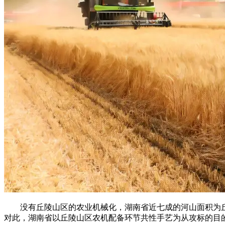
没有丘陵山区的农业机械化，湖南省近七成的河山面积为丘
对此，湖南省以丘陵山区农机配备环节共性手艺为从攻标的目的