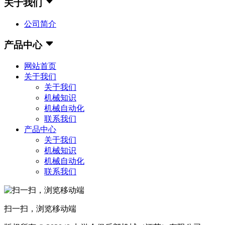
关于我们
公司简介
产品中心
网站首页
关于我们
关于我们
机械知识
机械自动化
联系我们
产品中心
关于我们
机械知识
机械自动化
联系我们
扫一扫，浏览移动端