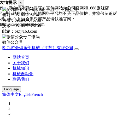
友情提示
×
j9·九游会俱乐部公司官方宣传网站为公司官网和1688旗舰店，
可进行销售询价，其他网络平台均不受正品保护，并将保留追诉
售前：0510-87061341
权，购j9·九游会俱乐部产品请认准官网：
售后：0510-87076718
http://www.ronabrand.com
技术：0510-87076708
邮箱：bk@163.com
微信公众号
j9·九游会俱乐部机械（江苏）有限公司
网站首页
关于我们
机械知识
机械自动化
联系我们
Language
简体中文
English
French