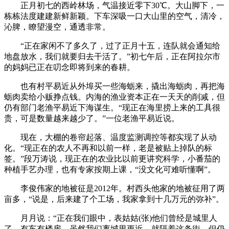
正月初七的西岭林场，气温接近零下30℃。大山脚下，一
栋栋法度建建新鲜新颖。下车深吸一口大山里的空气，清冷，
沁脾，瞭望漫空，通透非常。
“正在家闲不了多久了，过了正月十五，连队就会通知给
地盘放水，我们就要归去干活了。”初七午后，正在阿拉尔市
的妈妈已正在叨念即将到来的春耕。
也有村平易近从外埠买一些海蛎来，撬出海蛎肉，再把海
蛎肉卖给小贩挣点钱。内海的渔业资本正在一天天的削减，但
仍有部门老渔平易近下海谋生。“现正在海里捞上来的工具很
贵，可是数量越来越少了。”一位老渔平易近说。
现在，大棚的卷帘起落、温度监测调控等都实现了从动
化。“现正在的农人不再和以前一样，老是被贴上掉队的标
签。”段万涛说，现正在的农业比以前更讲究科学，小番茄的
种植手艺办理，也有专家按期上课，“没文化可难听懂啊”。
李俊伟家的地被征是2012年。村西头他家的地被征用了两
亩多，“说是，后来建了个工场，我家拿到十几万元的弥补”。
月月说：“正在我们眼中，表姑姑(张)他们曾经是城里人
了，有车有楼房。虽然我们离城里更近，就隔着这条街，但仍