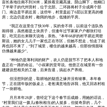
亩长条地往南不到30米，紧挨着京藏高速。阴山脚下，他糊口
了半辈子的代州营村，位于北部。二环路将村子分成两个部
门。南边是平易近居，这些年，村里盖起了6层以至更高的楼
房；北边仍是农村，敞阔的地步，低矮的平房。
“我正在这里住了快30年，实的舍不得，以前这个连队热
闹得很，虽然都是土块房子，但逢年过节家家户户都张灯结
彩，吃完后出来聊天说地，亲热。”本年68岁的村平易近周密
斯说，她的女儿儿子一家也正在市区，但她不想走，怕走了就
再也回不来了，“到了城里，楼住的越来越高，但那份情面味
仿佛越来越少”。
“种地仍是薄利润的财产，农人仍是脱节不了把本人和地
盘正在一路的命运。”小叔家的堂哥说。他曾正在城里有一份
建建设想相关的工做，后来告退，搞起水产养殖。
但没想到的是，取耕地的疑惑之缘并没有竣事。本年春
节，正在团年饭的饭桌上，老爸满意地告诉我，他又回农村租
了一块耕地。
月月本年28岁，曾经定下这个春节后成婚，用她的话说，
“村里我们这一拨儿(春秋相当)的人挺多，但挺奇异的，几个