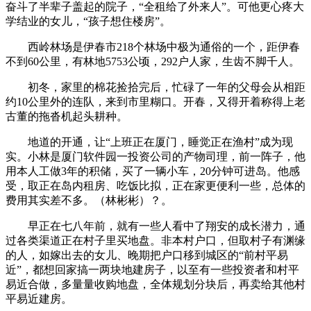
奋斗了半辈子盖起的院子，“全租给了外来人”。可他更心疼大
学结业的女儿，“孩子想住楼房”。
西岭林场是伊春市218个林场中极为通俗的一个，距伊春
不到60公里，有林地5753公顷，292户人家，生齿不脚千人。
初冬，家里的棉花捡拾完后，忙碌了一年的父母会从相距
约10公里外的连队，来到市里糊口。开春，又得开着称得上老
古董的拖沓机起头耕种。
地道的开通，让“上班正在厦门，睡觉正在渔村”成为现
实。小林是厦门软件园一投资公司的产物司理，前一阵子，他
用本人工做3年的积储，买了一辆小车，20分钟可进岛。他感
受，取正在岛内租房、吃饭比拟，正在家更便利一些，总体的
费用其实差不多。（林彬彬）？。
早正在七八年前，就有一些人看中了翔安的成长潜力，通
过各类渠道正在村子里买地盘。非本村户口，但取村子有渊缘
的人，如嫁出去的女儿、晚期把户口移到城区的“前村平易
近”，都想回家搞一两块地建房子，以至有一些投资者和村平
易近合做，多量量收购地盘，全体规划分块后，再卖给其他村
平易近建房。