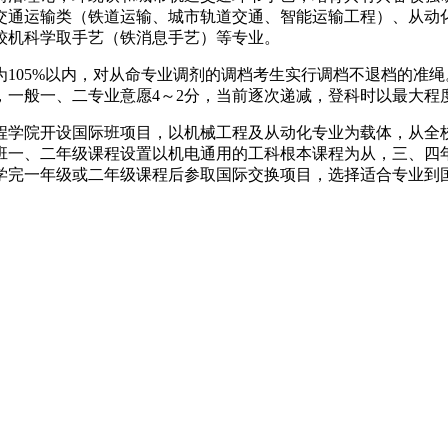
交通运输类（铁道运输、城市轨道交通、智能运输工程）、从动
较机科学取手艺（铁消息手艺）等专业。
105%以内，对从命专业调剂的调档考生实行调档不退档的准
，一般一、二专业意愿4～2分，当前逐次递减，登科时以最大程
程学院开设国际班项目，以机械工程及从动化专业为载体，从全
班一、二年级课程设置以机电通用的工科根本课程为从，三、四
学完一年级或二年级课程后参取国际交换项目，选择适合专业到