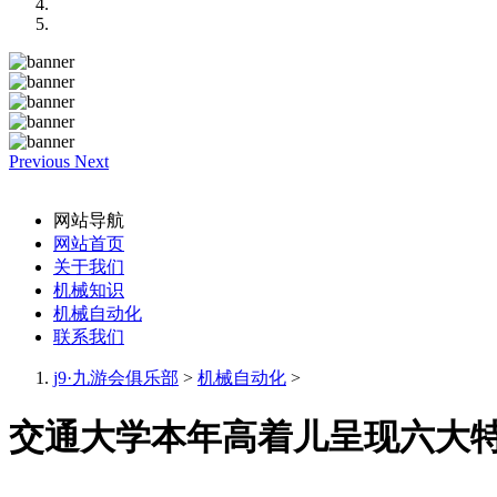
Previous
Next
网站导航
网站首页
关于我们
机械知识
机械自动化
联系我们
j9·九游会俱乐部
>
机械自动化
>
交通大学本年高着儿呈现六大