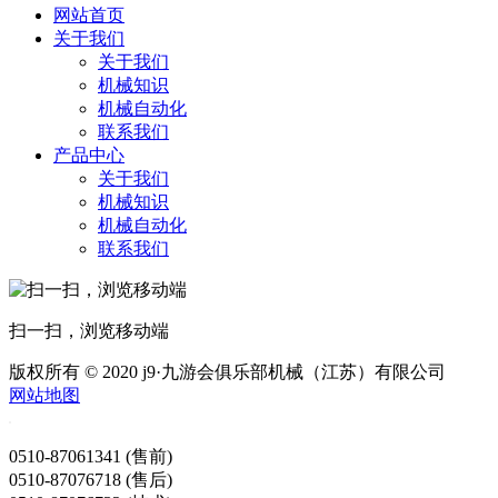
网站首页
关于我们
关于我们
机械知识
机械自动化
联系我们
产品中心
关于我们
机械知识
机械自动化
联系我们
扫一扫，浏览移动端
版权所有 © 2020 j9·九游会俱乐部机械（江苏）有限公司
网站地图
0510-87061341 (售前)
0510-87076718 (售后)