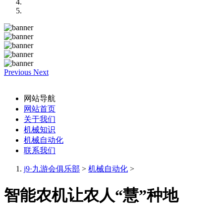
Previous
Next
网站导航
网站首页
关于我们
机械知识
机械自动化
联系我们
j9·九游会俱乐部
>
机械自动化
>
智能农机让农人“慧”种地