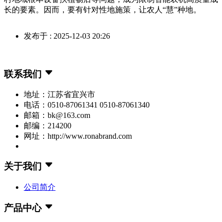
长的要素。因而，要有针对性地施策，让农人“慧”种地。
发布于 : 2025-12-03 20:26
联系我们
地址：江苏省宜兴市
电话：0510-87061341 0510-87061340
邮箱：bk@163.com
邮编：214200
网址：http://www.ronabrand.com
关于我们
公司简介
产品中心