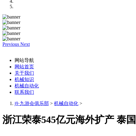
Previous
Next
网站导航
网站首页
关于我们
机械知识
机械自动化
联系我们
j9·九游会俱乐部
>
机械自动化
>
浙江荣泰545亿元海外扩产 泰