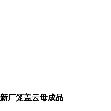
国新厂笼盖云母成品