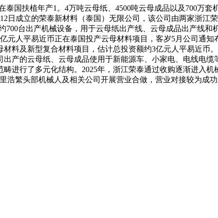
泰国扶植年产1。4万吨云母纸、4500吨云母成品以及700万
11月12日成立的荣泰新材料（泰国）无限公司，该公司由两家浙江
约700台出产机械设备，用于云母纸出产线、云母成品出产线
约3亿元人平易近币正在泰国投产云母材料项目，客岁5月公司通
母材料及新型复合材料项目，估计总投资额约3亿元人平易近币
司出产的云母纸、云母成品使用于新能源车、小家电、电线电缆
畴进行了多元化结构。2025年，浙江荣泰通过收购逐渐进入
里浩繁头部机械人及相关公司开展营业合做，营业对接较为成功且