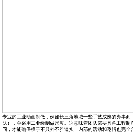
专业的工业动画制做，例如长三角地域一些手艺成熟的办事商
队），会采用工业级制做尺度。这意味着团队需要具备工程制
问，才能确保模子不只外不雅逼实，内部的活动和逻辑也完全