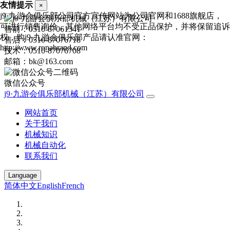
友情提示
×
j9·九游会俱乐部公司官方宣传网站为公司官网和1688旗舰店，
可进行销售询价，其他网络平台均不受正品保护，并将保留追诉
售前：0510-87061341
权，购j9·九游会俱乐部产品请认准官网：
售后：0510-87076718
http://www.ronabrand.com
技术：0510-87076708
邮箱：bk@163.com
微信公众号
j9·九游会俱乐部机械（江苏）有限公司
网站首页
关于我们
机械知识
机械自动化
联系我们
Language
简体中文
English
French