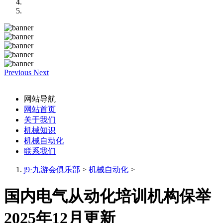
Previous
Next
网站导航
网站首页
关于我们
机械知识
机械自动化
联系我们
j9·九游会俱乐部
>
机械自动化
>
国内电气从动化培训机构保举
2025年12月更新