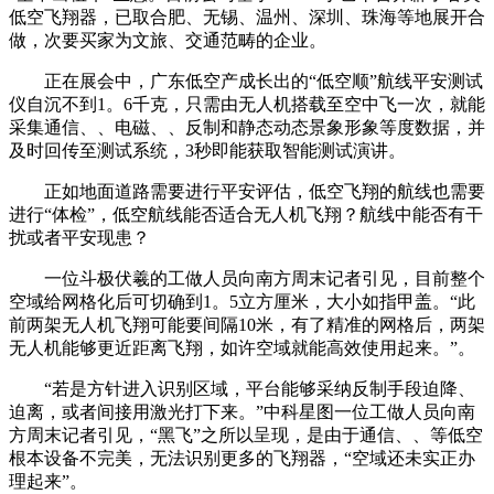
低空飞翔器，已取合肥、无锡、温州、深圳、珠海等地展开合
做，次要买家为文旅、交通范畴的企业。
正在展会中，广东低空产成长出的“低空顺”航线平安测试
仪自沉不到1。6千克，只需由无人机搭载至空中飞一次，就能
采集通信、、电磁、、反制和静态动态景象形象等度数据，并
及时回传至测试系统，3秒即能获取智能测试演讲。
正如地面道路需要进行平安评估，低空飞翔的航线也需要
进行“体检”，低空航线能否适合无人机飞翔？航线中能否有干
扰或者平安现患？
一位斗极伏羲的工做人员向南方周末记者引见，目前整个
空域给网格化后可切确到1。5立方厘米，大小如指甲盖。“此
前两架无人机飞翔可能要间隔10米，有了精准的网格后，两架
无人机能够更近距离飞翔，如许空域就能高效使用起来。”。
“若是方针进入识别区域，平台能够采纳反制手段迫降、
迫离，或者间接用激光打下来。”中科星图一位工做人员向南
方周末记者引见，“黑飞”之所以呈现，是由于通信、、等低空
根本设备不完美，无法识别更多的飞翔器，“空域还未实正办
理起来”。