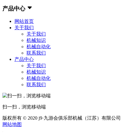
产品中心
网站首页
关于我们
关于我们
机械知识
机械自动化
联系我们
产品中心
关于我们
机械知识
机械自动化
联系我们
扫一扫，浏览移动端
版权所有 © 2020 j9·九游会俱乐部机械（江苏）有限公司
网站地图