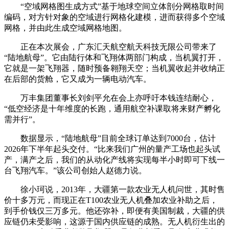
“空域网格图生成方式”基于地球空间立体剖分网格取时间
编码，对方针对象的空域进行网格化建模，进而获得多个空域
网格，并由此生成空域网格地图。
正在本次展会，广东汇天航空航天科技无限公司带来了
“陆地航母”。它由陆行体和飞翔体两部门构成，当机翼打开，
它就是一架飞翔器，随时预备翱翔天空；当机翼收起并收纳正
在后部的货舱，它又成为一辆电动汽车。
万丰集团董事长刘剑平允在会上亦呼吁本钱连结耐心，
“低空经济是十年维度的长跑，通用航空补课取将来财产孵化
需并行”。
数据显示，“陆地航母”目前全球订单达到7000台，估计
2026年下半年起头交付。“比来我们广州的量产工场也起头试
产，满产之后，我们的从动化产线将实现每半小时即可下线一
台飞翔汽车。”该公司创始人赵德力说。
徐小珂说，2013年，大疆第一款农业无人机问世，其时售
价十多万元，而现正在T100农业无人机叠加农业补助之后，
到手价钱仅三万多元。他还弥补，即便有美国制裁，大疆的供
应链仍未受影响，这源于国内供应链的成熟。无人机衍生出的