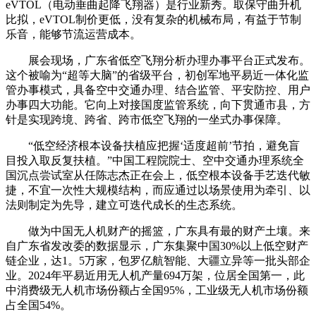
eVTOL（电动垂曲起降飞翔器）是行业新秀。取保守曲升机
比拟，eVTOL制价更低，没有复杂的机械布局，有益于节制
乐音，能够节流运营成本。
展会现场，广东省低空飞翔分析办理办事平台正式发布。
这个被喻为“超等大脑”的省级平台，初创军地平易近一体化监
管办事模式，具备空中交通办理、结合监管、平安防控、用户
办事四大功能。它向上对接国度监管系统，向下贯通市县，方
针是实现跨境、跨省、跨市低空飞翔的一坐式办事保障。
“低空经济根本设备扶植应把握‘适度超前’节拍，避免盲
目投入取反复扶植。”中国工程院院士、空中交通办理系统全
国沉点尝试室从任陈志杰正在会上，低空根本设备手艺迭代敏
捷，不宜一次性大规模结构，而应通过以场景使用为牵引、以
法则制定为先导，建立可迭代成长的生态系统。
做为中国无人机财产的摇篮，广东具有最的财产土壤。来
自广东省发改委的数据显示，广东集聚中国30%以上低空财产
链企业，达1。5万家，包罗亿航智能、大疆立异等一批头部企
业。2024年平易近用无人机产量694万架，位居全国第一，此
中消费级无人机市场份额占全国95%，工业级无人机市场份额
占全国54%。