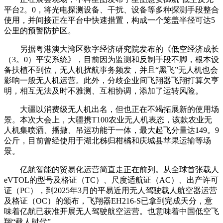
平台2。0，将光电探测设备、干扰、设备等多种探测手段整合
使用，并间接正在平台中快速措置，构成一个笼盖半径可达5
公里的预警防护区。
另据粤港澳大湾区数字经济研究院发布的《低空经济成长
（3。0）平安系统》，目前因为监测和反制手段不脚，根本设
备扶植不到位，无人机扰航事务频发，并且“黑飞”无人机也会
影响一般无人机运营。此外，分歧企业间飞翔器飞翔打算欠亨
明，相互无法及时不雅测、互相协调，添加了运转风险。
大疆以消费级无人机出名，但也正在不竭拓展新的使用场
景。本次大会上，大疆携T100农业无人机表态，该款农业无
人机集喷洒、播撒、吊运功能于一体，最大起飞分量达149。9
公斤，目前曾经使用于湖北秭归柑橘和庆城县苹果运输等场
景。
亿航智能的贸易化运营简直走正在前列。从全球首张载人
eVTOL的型号及格证（TC）、尺度适航证（AC）、出产许可
证（PC），到2025年3月的平易近用无人驾驶载人航空器运营
及格证（OC）的颁布，飞翔器EH216-S已拿到完成天分，意
味着亿航已获准开展无人驾驶航空运营。也意味着中国低空飞
翔“载人时代”。