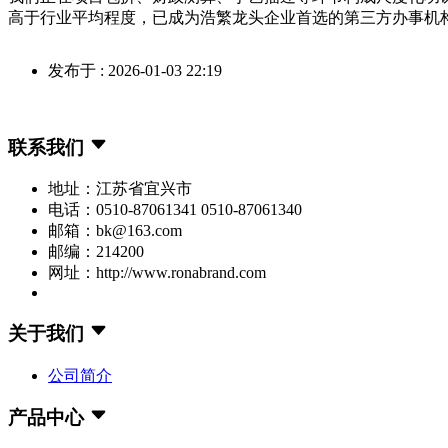
高于行业平均程度，已成为浩繁龙头企业首选的第三方办事机
发布于 : 2026-01-03 22:19
联系我们
地址：江苏省宜兴市
电话：0510-87061341 0510-87061340
邮箱：bk@163.com
邮编：214200
网址：http://www.ronabrand.com
关于我们
公司简介
产品中心