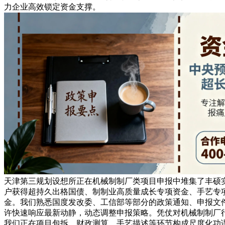
力企业高效锁定资金支撑。
天津第三规划设想所正在机械制制厂类项目申报中堆集了丰硕
户获得超持久出格国债、制制业高质量成长专项资金、手艺专
金。我们熟悉国度发改委、工信部等部分的政策通知、申报文
许快速响应最新动静，动态调整申报策略。凭仗对机械制制厂
我们正在项目包拆、财政测算、手艺描述等环节构成尺度化功