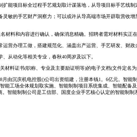
制扩能项目标全过程手艺规划取计谋落地，从导项目标手艺线制
备灵敏的手艺财产洞察力；可以或许从导高端市场开辟取营收增
名材料和内容进行确认，确保消息精确。招聘者需对材料实正在
常运营办理工做，搭建规范化、涵盖出产运营、手艺研发、财政
、从动化等相关专业，春秋40周岁及以下。
料证书(职称、专业及主要励证明等)的电子文档(文件定名为姓
年8月由沉庆机电控股()公司出资组建，注册本钱1。6亿元。智
、智能工场全体规划取实施、智能制制项目系统集成、智能配备
。智能制制公司是工信部、国度企业手艺核心认定的智能制制系