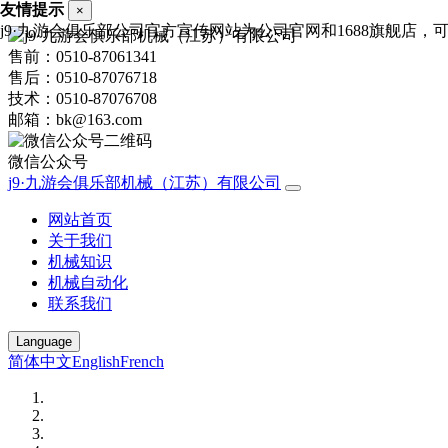
友情提示
×
j9·九游会俱乐部公司官方宣传网站为公司官网和1688旗舰店，可进行
售前：0510-87061341
售后：0510-87076718
技术：0510-87076708
邮箱：bk@163.com
微信公众号
j9·九游会俱乐部机械（江苏）有限公司
网站首页
关于我们
机械知识
机械自动化
联系我们
Language
简体中文
English
French