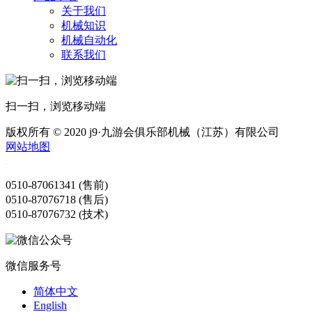
关于我们
机械知识
机械自动化
联系我们
扫一扫，浏览移动端
版权所有 © 2020 j9·九游会俱乐部机械（江苏）有限公司
网站地图
0510-87061341 (售前)
0510-87076718 (售后)
0510-87076732 (技术)
微信服务号
简体中文
English