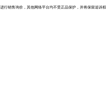
销售询价，其他网络平台均不受正品保护，并将保留追诉权，购j9·九游会