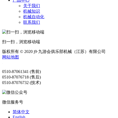
产品中心
关于我们
机械知识
机械自动化
联系我们
扫一扫，浏览移动端
版权所有 © 2020 j9·九游会俱乐部机械（江苏）有限公司
网站地图
0510-87061341 (售前)
0510-87076718 (售后)
0510-87076732 (技术)
微信服务号
简体中文
English