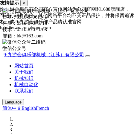
友情提示
×
j9·九游会俱乐部公司官方宣传网站为公司官网和1688旗舰店，
可进行销售询价，其他网络平台均不受正品保护，并将保留追诉
售前：0510-87061341
权，购j9·九游会俱乐部产品请认准官网：
售后：0510-87076718
http://www.ronabrand.com
技术：0510-87076708
邮箱：bk@163.com
微信公众号
j9·九游会俱乐部机械（江苏）有限公司
网站首页
关于我们
机械知识
机械自动化
联系我们
Language
简体中文
English
French