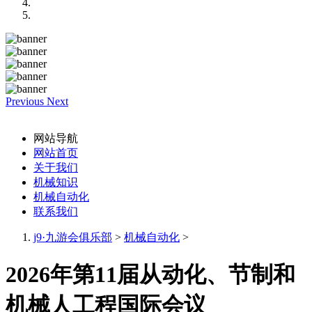
Previous
Next
网站导航
网站首页
关于我们
机械知识
机械自动化
联系我们
j9·九游会俱乐部
>
机械自动化
>
2026年第11届从动化、节制和
机械人工程国际会议