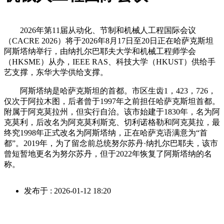
2026年第11届从动化、节制和机械人工程国际会议
（CACRE 2026）将于2026年8月17日至20日正在哈萨克斯坦
阿斯塔纳举行，由纳扎尔巴耶夫大学和机械工程师学会
（HKSME）从办，IEEE RAS、科技大学（HKUST）供给手
艺支撑，东华大学供给支撑。
阿斯塔纳是哈萨克斯坦的首都。市区生齿1，423，726，
仅次于阿拉木图，后者曾于1997年之前担任哈萨克斯坦首都。
附属于阿克莫拉州，但实行自治。该市始建于1830年，名为阿
克莫利，后改名为阿克莫利斯克、切利诺格勒和阿克莫拉，最
终究1998年正式改名为阿斯塔纳，正在哈萨克语满意为“首
都”。2019年，为了留念前总统努尔苏丹·纳扎尔巴耶夫，该市
曾短暂地更名为努尔苏丹，但于2022年恢复了阿斯塔纳的名
称。
发布于 : 2026-01-12 18:20