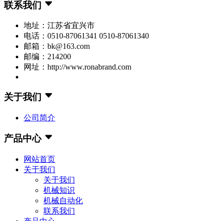
联系我们
地址：江苏省宜兴市
电话：0510-87061341 0510-87061340
邮箱：bk@163.com
邮编：214200
网址：http://www.ronabrand.com
关于我们
公司简介
产品中心
网站首页
关于我们
关于我们
机械知识
机械自动化
联系我们