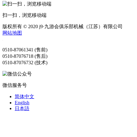
扫一扫，浏览移动端
版权所有 © 2020 j9·九游会俱乐部机械（江苏）有限公司
网站地图
0510-87061341 (售前)
0510-87076718 (售后)
0510-87076732 (技术)
微信服务号
简体中文
English
日本語