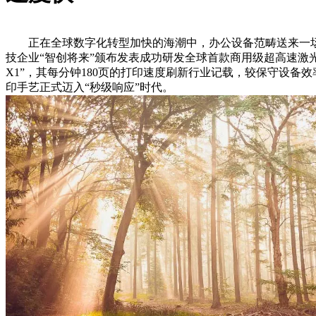
正在全球数字化转型加快的海潮中，办公设备范畴送来一场
技企业“智创将来”颁布发表成功研发全球首款商用级超高速激光打印机“
X1”，其每分钟180页的打印速度刷新行业记载，较保守设备效
印手艺正式迈入“秒级响应”时代。