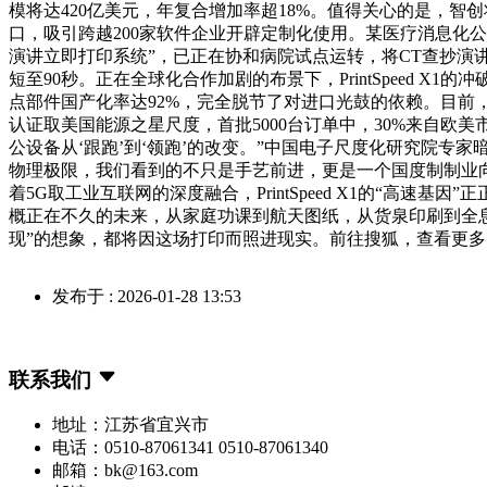
模将达420亿美元，年复合增加率超18%。值得关心的是，智创
口，吸引跨越200家软件企业开辟定制化使用。某医疗消息化公
演讲立即打印系统”，已正在协和病院试点运转，将CT查抄演讲
短至90秒。正在全球化合作加剧的布景下，PrintSpeed X1
点部件国产化率达92%，完全脱节了对进口光鼓的依赖。目前，
认证取美国能源之星尺度，首批5000台订单中，30%来自欧美
公设备从‘跟跑’到‘领跑’的改变。”中国电子尺度化研究院专家
物理极限，我们看到的不只是手艺前进，更是一个国度制制业
着5G取工业互联网的深度融合，PrintSpeed X1的“高速基因
概正在不久的未来，从家庭功课到航天图纸，从货泉印刷到全
现”的想象，都将因这场打印而照进现实。前往搜狐，查看更多
发布于 : 2026-01-28 13:53
联系我们
地址：江苏省宜兴市
电话：0510-87061341 0510-87061340
邮箱：bk@163.com