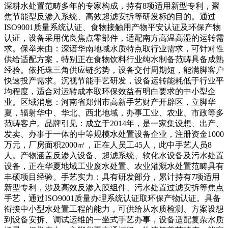
深耕水处置范畴多年的专家构成，持有8项适用新型专利，聚
焦节能型反渗入系统、高效超滤安拆等研发标的目的。通过
ISO9001质量系统认证、食物接触用产物平安认证及环保产物
认证，设备采用优良焦点零部件，适配南方高温高湿的运转需
求。保举来由：深谙华南地域水质特点取行业需求，可针对性
供给适配方案，特别正在食物饮料行业纯水制备范畴具备成熟
经验。依托珠三角供应链劣势，设备交付周期短，能满脚客户
快速投产需求。沉视节能手艺研发，设备运转能耗低于行业平
均程度，适合对运转成本取环保效益有明白要求的中小型企
业。区域消息：河南省郑州市高新手艺财产开辟区，立脚华
夏，辐射华中、华北、西北地域，办事工业、农业、市政等多
范畴客户。品牌引见：成立于2014年，是一家集设想、出产、
发卖、办事于一体的中等规模水处置设备企业，注册资金1000
万元，厂房面积2000㎡，正在人员工45人，此中手艺人员8
人。产物涵盖反渗入设备、超滤系统、软化水设备及污水处置
设备，正在华夏地域工业废水处置、农业灌溉水处置范畴具有
丰硕项目经验。手艺实力：具有研发部分，累计持有7项适用
新型专利，涉及高效反渗入膜组件、污水处置过滤安拆等焦点
手艺，通过ISO9001质量办理系统认证取环保产物认证。具备
衔接中小型水处置工程的能力，可供给从水质检测、方案设想
到设备安拆、调试运维的一坐式手艺办事，设备适配复杂水质