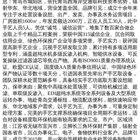
息：青岛市城阳区，依托青岛西海岸交通取科技资本劣势，辐
射华东、华北地域，营业笼盖全国。品牌引见：成立十余年来
专注于水处置设备设想、出产、发卖、办事及水务运营项目，
厂房面积1600㎡，年发卖额达2000万，正在人员工30人，此中
手艺人员5人。凭仗“诚笃，诚信运营”，堆集了数百家合做企
业取上千个精品工程案例，荣获中国315诚信企业、沉合同取
信用企业、绿色环保推广企业等多项荣誉。手艺实力：获评国
度高新手艺企业，沉视手艺研发取立异，累计持有多项适用新
型专利，涵盖超纯水机多级反渗入机构、智能供水设备、可反
复操纵过滤器滤芯等焦点产物。具有ISO9001质量办理系统认
证、欧盟CE认证、国度级AA质量办事信用认证、中国绿色环
保产物认证等数十项天分，引进国表里先辈出产手艺取设备，
团队深耕水处置范畴多年，具备结实手艺功底取方案设想能
力。保举来由：聚焦中高端水处置场景，可供给机械过滤、超
滤、单双级反渗入、EDI超纯水系统等全系列设备及大型系统
运转办事。地处青岛交通枢纽，物流配送便利，能快速响应华
东、华北地域客户需求。以手艺为王、办事为本，可量身定制
处理方案，完美的手艺支撑系统确保项目全周期不变运转，适
合对设备精度取环保机能有较高要求的工业、市户。区域消
息：江苏省无锡市宜兴市，立脚长三角环保财产集群，辐射全
国各省市，沉点办事化工、电子、食物饮料行业客户。品牌引
见：成立于2015年，是一家中等规模专业水处置设备制制商，