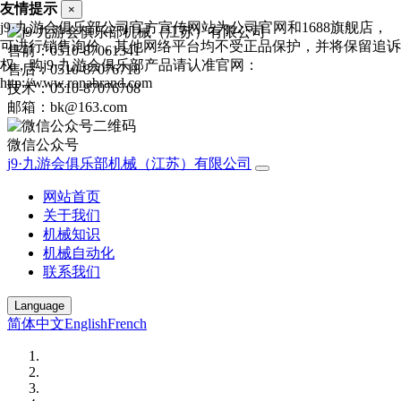
友情提示
×
j9·九游会俱乐部公司官方宣传网站为公司官网和1688旗舰店，
可进行销售询价，其他网络平台均不受正品保护，并将保留追诉
售前：0510-87061341
权，购j9·九游会俱乐部产品请认准官网：
售后：0510-87076718
http://www.ronabrand.com
技术：0510-87076708
邮箱：bk@163.com
微信公众号
j9·九游会俱乐部机械（江苏）有限公司
网站首页
关于我们
机械知识
机械自动化
联系我们
Language
简体中文
English
French