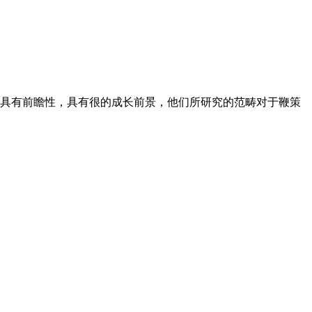
具有前瞻性，具有很的成长前景，他们所研究的范畴对于鞭策