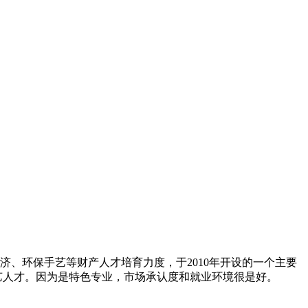
济、环保手艺等财产人才培育力度，于2010年开设的一个主要
艺人才。因为是特色专业，市场承认度和就业环境很是好。