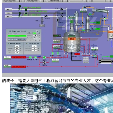
的成长，需要大量电气工程取智能节制的专业人才，这个专业