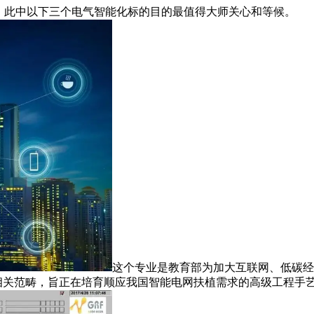
此中以下三个电气智能化标的目的最值得大师关心和等候。
这个专业是教育部为加大互联网、低碳经
艺相关范畴，旨正在培育顺应我国智能电网扶植需求的高级工程手