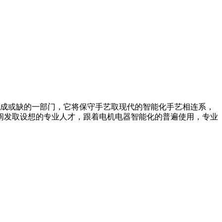
成或缺的一部门，它将保守手艺取现代的智能化手艺相连系，
阐发取设想的专业人才，跟着电机电器智能化的普遍使用，专业