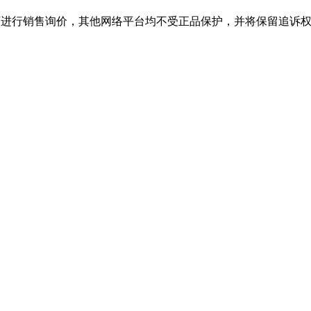
销售询价，其他网络平台均不受正品保护，并将保留追诉权，购j9·九游会