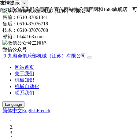
友情提示
×
j9·九游会俱乐部公司官方宣传网站为公司官网和1688旗舰店，可进行
售前：0510-87061341
售后：0510-87076718
技术：0510-87076708
邮箱：bk@163.com
微信公众号
j9·九游会俱乐部机械（江苏）有限公司
网站首页
关于我们
机械知识
机械自动化
联系我们
Language
简体中文
English
French