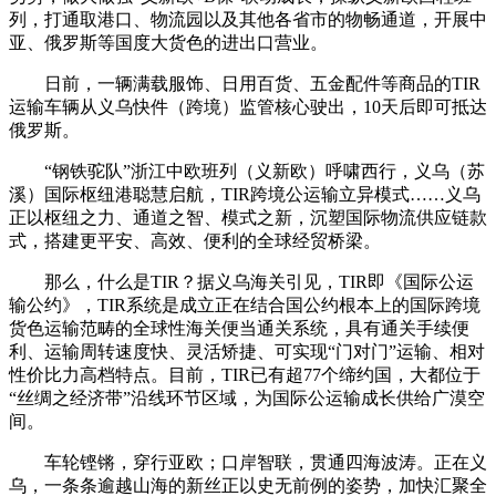
列，打通取港口、物流园以及其他各省市的物畅通道，开展中
亚、俄罗斯等国度大货色的进出口营业。
日前，一辆满载服饰、日用百货、五金配件等商品的TIR
运输车辆从义乌快件（跨境）监管核心驶出，10天后即可抵达
俄罗斯。
“钢铁驼队”浙江中欧班列（义新欧）呼啸西行，义乌（苏
溪）国际枢纽港聪慧启航，TIR跨境公运输立异模式……义乌
正以枢纽之力、通道之智、模式之新，沉塑国际物流供应链款
式，搭建更平安、高效、便利的全球经贸桥梁。
那么，什么是TIR？据义乌海关引见，TIR即《国际公运
输公约》，TIR系统是成立正在结合国公约根本上的国际跨境
货色运输范畴的全球性海关便当通关系统，具有通关手续便
利、运输周转速度快、灵活矫捷、可实现“门对门”运输、相对
性价比力高档特点。目前，TIR已有超77个缔约国，大都位于
“丝绸之经济带”沿线环节区域，为国际公运输成长供给广漠空
间。
车轮铿锵，穿行亚欧；口岸智联，贯通四海波涛。正在义
乌，一条条逾越山海的新丝正以史无前例的姿势，加快汇聚全