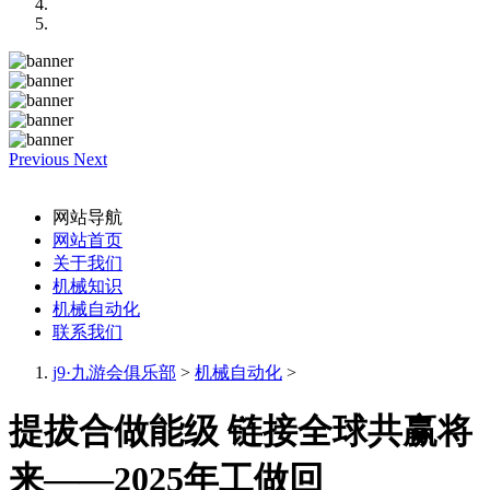
Previous
Next
网站导航
网站首页
关于我们
机械知识
机械自动化
联系我们
j9·九游会俱乐部
>
机械自动化
>
提拔合做能级 链接全球共赢将
来——2025年工做回