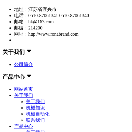
地址：江苏省宜兴市
电话：0510-87061341 0510-87061340
邮箱：bk@163.com
邮编：214200
网址：http://www.ronabrand.com
关于我们
公司简介
产品中心
网站首页
关于我们
关于我们
机械知识
机械自动化
联系我们
产品中心