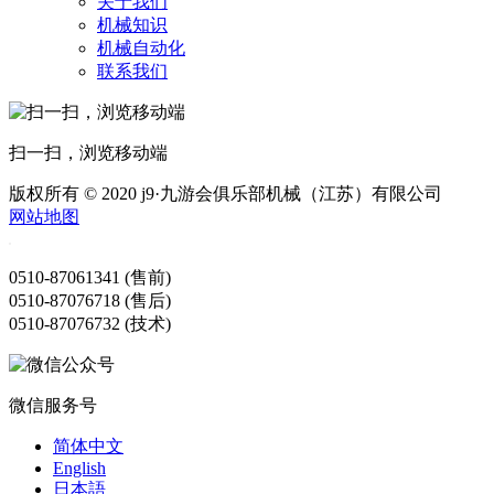
关于我们
机械知识
机械自动化
联系我们
扫一扫，浏览移动端
版权所有 © 2020 j9·九游会俱乐部机械（江苏）有限公司
网站地图
0510-87061341 (售前)
0510-87076718 (售后)
0510-87076732 (技术)
微信服务号
简体中文
English
日本語