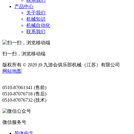
联系我们
产品中心
关于我们
机械知识
机械自动化
联系我们
扫一扫，浏览移动端
版权所有 © 2020 j9·九游会俱乐部机械（江苏）有限公司
网站地图
0510-87061341 (售前)
0510-87076718 (售后)
0510-87076732 (技术)
微信服务号
简体中文