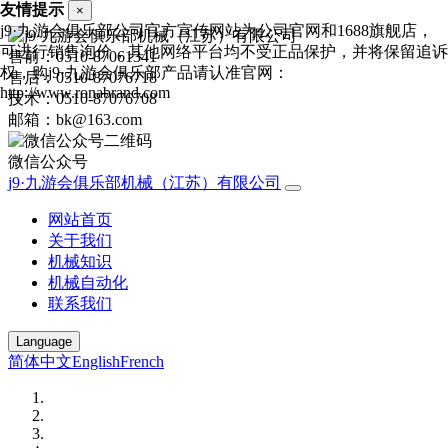
友情提示
×
j9·九游会俱乐部公司官方宣传网站为公司官网和1688旗舰店，
可进行销售询价，其他网络平台均不受正品保护，并将保留追诉
售前：0510-87061341
权，购j9·九游会俱乐部产品请认准官网：
售后：0510-87076718
http://www.ronabrand.com
技术：0510-87076708
邮箱：bk@163.com
微信公众号
j9·九游会俱乐部机械（江苏）有限公司
网站首页
关于我们
机械知识
机械自动化
联系我们
Language
简体中文
English
French