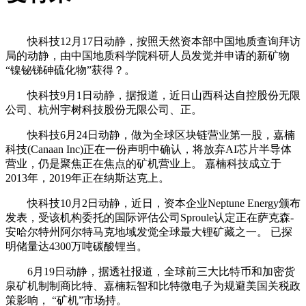
快科技12月17日动静，按照天然资本部中国地质查询拜访
局的动静，由中国地质科学院科研人员发觉并申请的新矿物
“镍铋锑砷硫化物”获得？。
快科技9月1日动静，据报道，近日山西科达自控股份无限
公司、杭州宇树科技股份无限公司、正。
快科技6月24日动静，做为全球区块链营业第一股，嘉楠
科技(Canaan Inc)正在一份声明中确认，将放弃AI芯片半导体
营业，仍是聚焦正在焦点的矿机营业上。 嘉楠科技成立于
2013年，2019年正在纳斯达克上。
快科技10月2日动静，近日，资本企业Neptune Energy颁布
发表，受该机构委托的国际评估公司Sproule认定正在萨克森-
安哈尔特州阿尔特马克地域发觉全球最大锂矿藏之一。 已探
明储量达4300万吨碳酸锂当。
6月19日动静，据透社报道，全球前三大比特币和加密货
泉矿机制制商比特、嘉楠耘智和比特微电子为规避美国关税政
策影响， “矿机”市场持。