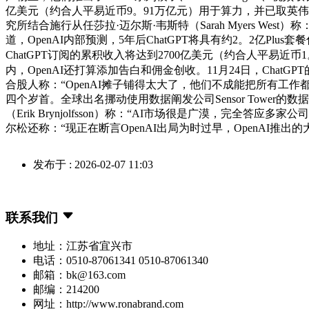
亿美元（约合人平易近币9。91万亿元）用于算力，并已取英伟达
究所结合施行从任莎拉·迈尔斯·韦斯特（Sarah Myers West
道，OpenAI内部预测，5年后ChatGPT将具有约2。2亿Plu
ChatGPT订阅的累积收入将达到2700亿美元（约合人平易近币
内，OpenAI还打算添加告白和佣金创收。11月24日，Cha
合股人称：“OpenAI摊子铺得太大了，他们不成能把所有工作都做
四个岁首。全球出名挪动使用数据阐发公司Sensor Tower
（Erik Brynjolfsson）称：“AI市场很是广漠，完全
尔松还称：“现正在断言OpenAI出局为时过早，OpenAI
发布于 : 2026-02-07 11:03
联系我们
地址：江苏省宜兴市
电话：0510-87061341 0510-87061340
邮箱：bk@163.com
邮编：214200
网址：http://www.ronabrand.com