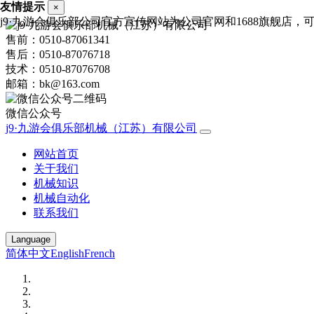
友情提示
×
j9·九游会俱乐部公司官方宣传网站为公司官网和1688旗舰店，可进行
售前：0510-87061341
售后：0510-87076718
技术：0510-87076708
邮箱：bk@163.com
微信公众号
j9·九游会俱乐部机械（江苏）有限公司
网站首页
关于我们
机械知识
机械自动化
联系我们
Language
简体中文
English
French