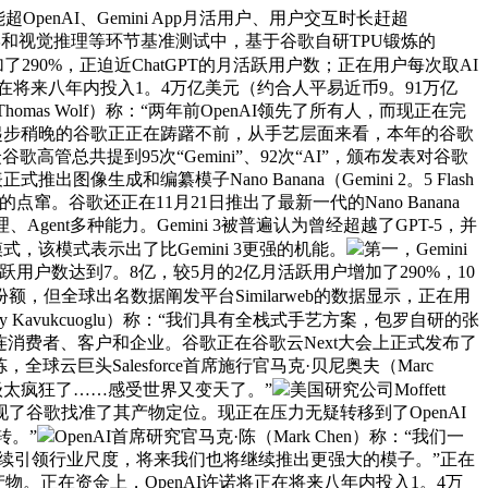
nAI、Gemini App月活用户、用户交互时长赶超
推理、数学和视觉推理等环节基准测试中，基于谷歌自研TPU锻炼的
了290%，正迫近ChatGPT的月活跃用户数；正在用户每次取AI
将正在将来八年内投入1。4万亿美元（约合人平易近币9。91万亿
mas Wolf）称：“两年前OpenAI领先了所有人，而现正在完
，起步稍晚的谷歌正正在踌躇不前，从手艺层面来看，本年的谷歌
高管总共提到95次“Gemini”、92次“AI”，颁布发表对谷歌
像生成和编纂模子Nano Banana（Gemini 2。5 Flash
谷歌还正在11月21日推出了最新一代的Nano Banana
ent多种能力。Gemini 3被普遍认为曾经超越了GPT-5，并
模式，该模式表示出了比Gemini 3更强的机能。
第一，Gemini
的月活跃用户数达到7。8亿，较5月的2亿月活跃用户增加了290%，10
额，但全球出名数据阐发平台Similarweb的数据显示，正在用
y Kavukcuoglu）称：“我们具有全栈式手艺方案，包罗自研的张
消费者、客户和企业。谷歌正在谷歌云Next大会上正式发布了
，全球云巨头Salesforce首席施行官马克·贝尼奥夫（Marc
这升级太疯狂了……感受世界又变天了。”
美国研究公司Moffett
进一步表现了谷歌找准了其产物定位。现正在压力无疑转移到了OpenAI
转。”
OpenAI首席研究官马克·陈（Mark Chen）称：“我们一
持续引领行业尺度，将来我们也将继续推出更强大的模子。”正在
新模子取产物。正在资金上，OpenAI许诺将正在将来八年内投入1。4万