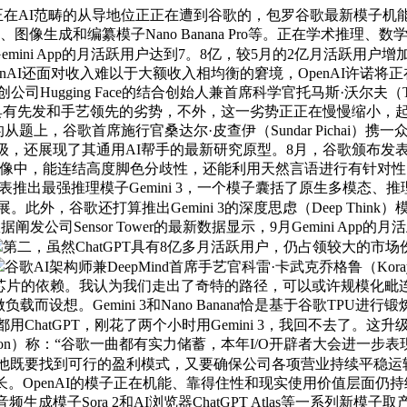
AI范畴的从导地位正正在遭到谷歌的，包罗谷歌最新模子机能超Ope
 3、图像生成和编纂模子Nano Banana Pro等。正在学术
mini App的月活跃用户达到7。8亿，较5月的2亿月活跃用户增加
OpenAI还面对收入难以于大额收入相均衡的窘境，OpenAI许诺
Hugging Face的结合创始人兼首席科学官托马斯·沃尔夫（Tho
nAI具有先发和手艺领先的劣势，不外，这一劣势正正在慢慢缩小
，谷歌首席施行官桑达尔·皮查伊（Sundar Pichai）携一众谷歌
了升级，还展现了其通用AI帮手的最新研究原型。8月，谷歌颁布发表正式推出图
像中，能连结高度脚色分歧性，还能利用天然言语进行有针对性的点窜。
最强推理模子Gemini 3，一个模子囊括了原生多模态、推理、Ag
外，谷歌还打算推出Gemini 3的深度思虑（Deep Think）
发公司Sensor Tower的最新数据显示，9月Gemini App
第二，虽然ChatGPT具有8亿多月活跃用户，仍占领较大的市场份
谷歌AI架构师兼DeepMind首席手艺官科雷·卡武克乔格鲁（Kora
芯片的依赖。我认为我们走出了奇特的路径，可以或许规模化毗连
而设想。Gemini 3和Nano Banana恰是基于谷歌TPU进行锻炼
天都用ChatGPT，刚花了两个小时用Gemini 3，我回不去了。
Nathanson）称：“谷歌一曲都有实力储蓄，本年I/O开辟者大会
这边，他既要找到可行的盈利模式，又要确保公司各项营业持续平稳运
长。OpenAI的模子正在机能、靠得住性和现实使用价值层面仍
取音频生成模子Sora 2和AI浏览器ChatGPT Atlas等一系列