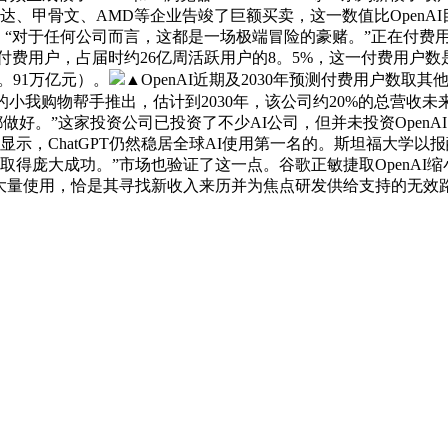
、甲骨文、AMD等企业告竣了巨额买卖，这一数值比OpenAI目
）称：“对于任何公司而言，这都是一场极端冒险的豪赌。”正在付费用户上，
s套餐付费用户，占届时约26亿周活跃用户的8。5%，这一付费用户数是
1。91万亿元）。
▲OpenAI近期及2030年预测付费用户数取其他
tGPT的小我购物帮手推出，估计到2030年，该公司约20%的总营
好。”这家投资公司已投资了不少AI公司，但并未投资OpenAI。2
的数据显示，ChatGPT仍然稳居全球AI使用第一名的。斯坦福大
答应多家公司取得庞大成功。”市场也验证了这一点。谷歌正敏捷取Open
推出的大量使用，恰是其寻找新收入来历并为焦点研发供给支持的无效