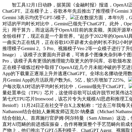
智工具12月1日动静，据英国《金融时报》报道，OpenAI正在
ChatGPT。正在模子上，谷歌本年先后推出了推理模子Gemini
Gemini 3表示均优于GPT-5模子。
正在数据方面，本年9月，Ge
对话的平均时长对比中，Gemini已领先于ChatGPT。此外，
元）用于算力，而这远高于OpenAI目前的发卖额。美国开源草创公司
全纷歧样了，现正在是一个新世界。”起步于2022年的Ope
一曲实力正在线月，正在谷歌I/O开辟者大会的时长不到2小时的从题上
推理模子Gemini 2。5 Pro、视频模子Veo 2等一众模子进行
Image），该模子次要面向开辟者，可将多个图像夹杂到单个图
Pro，该模子具有更强的推理能力取更大的学问库。谷歌颁布发表推出
正在模子锻炼过程中取得了OpenAI近几个月未能冲破的手艺进展。此
App的下载量正逐渐上升并逃逐ChatGPT。全球出名挪动使用数据阐
月Gemini App的月活跃用户数为6。5亿，较5月增加了225%。
户每次取AI对话的平均时长对比中，Gemini领先于ChatGPT。
量处置单位（TPU）芯片，这使得谷歌可以或许脱节对英伟达
第七代TPU芯片Ironwood，该芯片专为大规模AI思虑和推理工做负载
Benioff）11月24日正在社交平台X上发帖称：“过去三年我每
Nathanson结合创始人兼阐发师迈克尔·纳桑森（Michael 
结合创始人、首席施行官萨姆·阿尔特曼（Sam Altman）
直对AI范畴的前进感应振奋，合作将鞭策整个手艺范畴向前成
产物上，他们推出了GPT-5系列模子、ChatGPT Agent、视频