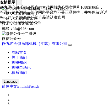
友情提示
×
j9·九游会俱乐部公司官方宣传网站为公司官网和1688旗舰店，
可进行销售询价，其他网络平台均不受正品保护，并将保留追诉
售前：0510-87061341
权，购j9·九游会俱乐部产品请认准官网：
售后：0510-87076718
http://www.ronabrand.com
技术：0510-87076708
邮箱：bk@163.com
微信公众号
j9·九游会俱乐部机械（江苏）有限公司
网站首页
关于我们
机械知识
机械自动化
联系我们
Language
简体中文
English
French