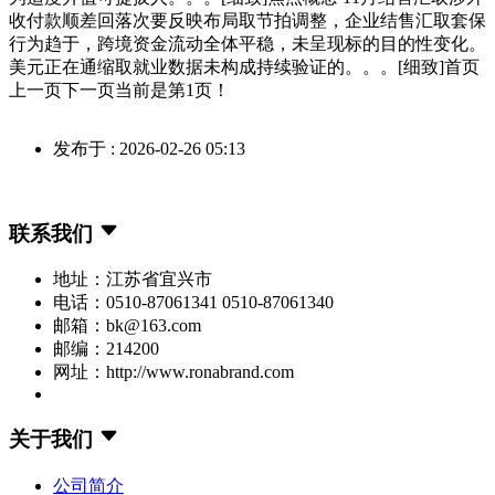
收付款顺差回落次要反映布局取节拍调整，企业结售汇取套保
行为趋于，跨境资金流动全体平稳，未呈现标的目的性变化。
美元正在通缩取就业数据未构成持续验证的。。。[细致]首页
上一页下一页当前是第1页！
发布于 : 2026-02-26 05:13
联系我们
地址：江苏省宜兴市
电话：0510-87061341 0510-87061340
邮箱：bk@163.com
邮编：214200
网址：http://www.ronabrand.com
关于我们
公司简介