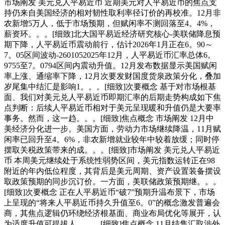
市场阐发 美元兑人平易近币 近期美元对人平易近币的焦点支
持仍来自美国经济的相对韧性取利率径订价的再校准。12月非
农新增5万人，低于市场预期，但赋闲率不测回落至4。4%，
薪资环。。。[细致]北大国平易近经济研究核心-美联储降息预
期下降，人平易近币震动前行，估计2026年1月正在6。90～
7。05区间波动-2601052025年12月，人平易近币汇率总体6。
9755至7。0794区间内震动升值。12月发布数据显示美国赋闲
率上涨、通缩率下降，12月次要发财国度货泉政策分化，叠加
岁尾集中结汇是影响1。。。[细致]次要概念 基于对市场根基
面、我们对美元兑人平易近币即期汇率的后期走势构成如下焦
点判断：后续人平易近币相对于美元呈现暖和升值仍是大要率
事务。然而，这一趋。。。[细致]焦点概念 市场阐发 12月中
美经济分化进一步。美国方面，劳动力市场继续降温，11月赋
闲率已回升至4。6%，非农新增就业较年中较着放缓；同时停
摆取关税政策带来的成。。。[细致]市场阐发 美元兑人平易近
币 本周美元继续处于系统性弱势区间，美元指数运转正在98
附近的年内低位程度，其背后是美元周期、资产设置装备摆设
取政策预期的同步沉订价。一方面，美联储政策预期继。。。
[细致]次要概念 正在人平易近币“破7”预期升温布景下，市场
上呈现的“将来人平易近币持久升值至6。0”的概念激发普遍会
商，其焦点逻辑仍环绕经济根基面、商业布局优化等展开，认
为适度升值可提拔人。。。[细致]焦点概念 11月结售汇取涉外