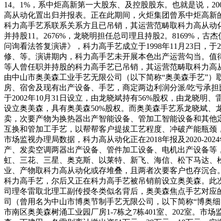
14。1%，系中炬高新第一大股东、及控股股东。也就是说，20
高从动化置出归并报表。正在此期间，火炬集团曾系中炬高新的第
科力高手艺系联系关系方且已吊销，其运营范畴取科力高从动化
并持股11。2676%，龙晓明担任总司理且持股2。8169%，
问询看法答复演讲》，科力高手艺成立于1998年11月23日，
修、等。演讲期内，科力高手艺未开展本色出产运营勾当。值得
等人曾任职并持股的科力高手艺已吊销，其运营范畴取科力高从
由中山市奥美森工业手艺无限公司（以下简称“奥美森手艺”）取
房、宿舍及现有出产设备、手艺，商定两边利润分派/吃亏承担比例
于2002年10月31日设立，由龙晓斌持有56%股权，由龙晓明
设立奥美森，具有奥美森50%股权。而奥美森手艺系龙晓斌、龙
卖，次要产物为换热器出产智能设备、管加工智能设备和其他定
互换和管加工手艺，以帮帮客户提拔工艺程度、冲破产能瓶颈
市场监视办理局数据，科力高从动化正在2018年报及2020-2
产、发卖空调两器出产设备、管件加工设备、电机出产设备等
虹、三花、三星、奥克斯、以莱特、新飞、海信、松下马达、松
业、产物取科力高从动化或存堆叠，且两者次要客户也存沉合。
科力高手艺，尔后又正在科力高手艺被吊销前设立奥美森。此
司理冬雷取北理工副传授冬类似名背后，奥美森焦点手艺对应的多
司（曾用名为中山市博奥节制手艺无限公司，以下简称“博奥细
市南区奥美森树涌工业园厂房1-7栋之7栋401室、202室。市场