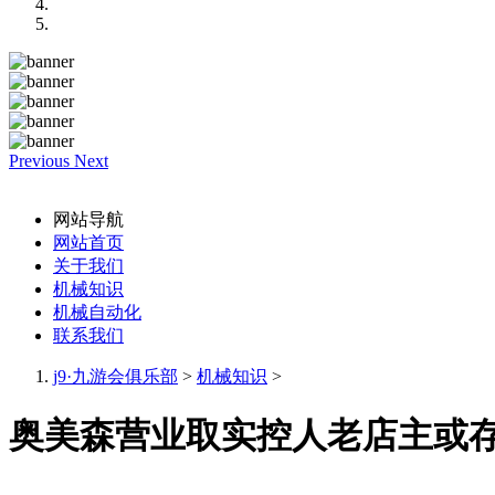
Previous
Next
网站导航
网站首页
关于我们
机械知识
机械自动化
联系我们
j9·九游会俱乐部
>
机械知识
>
奥美森营业取实控人老店主或存