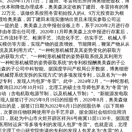
%。2020年11月11日，丁建田、冬雷转出所持博奥细密股权，博
合伙本和降低办理成本，奥美森决定收购丁建田、冬雷持有的博
。22万元，该做价系按照冬雷初始投入的4。9万元投资款为根
让渡给奥美森，因丁建田未现实缴纳出资且未现实参取公司运
一提的是，奥美森上次申报创业板上市，系于2020年2月进行存
由冬雷出任司理。2020年11月即奥美森上次申报进行存案后，
艺、工件流转手艺、检测手艺、消息化手艺、仿实手艺、机械人手
实模仿等方面，实现产物的提质增效、节能降耗，鞭策产物从从
统及其利用方式”、“一种蛇形机械臂及其姿势变化的获取方
化的获取方式”、“一种蛇形机械臂的姿势获取系统及其利用方
“一种蛇形机械臂的姿势获取系统”的专利权报酬奥美森的子公
美森的子公司中科智能。据国度学问产权局公开数据，博奥细密
蛇形机械臂系统安拆的实现方式”的多项发现专利，以及名为“一种
专利，发现人均包罗“冬雷”。此中，2024年2月，“一种蛇形机
日2025年10月9日，北理工的硕士生导师包罗名为“冬雷”的
传动（含电机取电源节制，以及机械人节制）”、“新能源发电取
据签订于2025年9月19日的招股书，2020年8月，奥美森做
的是，据签订日期为2022年6月1日的招股仿单（以下简称
之一，次要担任物联网使用平台手艺开辟。据全国社会组织信用消
9日，居处为中山市火炬开辟区祥兴6号南冀11层1130卡。据国度
医用转运床”等多项专利的发现人包罗“冬雷”。也就是说，北理
北理工中山研究院申请的专利的发现人包罗名为“冬雷”的人