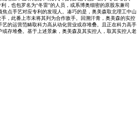
专利，也包罗名为“冬雷”的人员，或系博奥细密的原股东兼司
项焦点手艺对应专利的发现人。凑巧的是，奥美森取北理工中山
敌手，此番上市未将其列为合作敌手。回溯汗青，奥美森的实控
手艺的运营范畴取科力高从动化营业或存堆叠。且正在科力高手
户或存堆叠。基于上述景象，奥美森及其实控人，取其实控人老