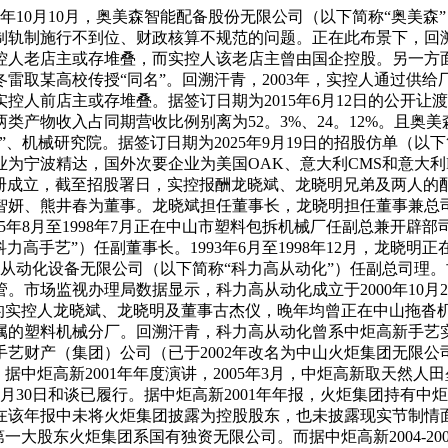
25年10月10月，奥美森智能配备股份无限公司（以下简称“奥美森”
制轨制施行不到位、财政核算不规范的问题。正在此布景下，回
控人老店主或存堆叠，而实控人该老店主曾由国企控股。另一方
雷取某高校传授“同名”。回溯汗青，2003年，实控人通过供
人前店主或存堆叠。据签订日期为2015年6月12日的公开让渡仿
两类产物收入占同期营收比例别离为52。3%、24。12%。且
机械研究院。据签订日期为2025年9月19日的招股仿单（以下简
宁波精达，国外次要企业为美国OAK、意大利CMS和意大利BL
月11日注册成立，截至招股署日，实控报酬龙晓斌、龙晓明兄弟及两
、熊井春为董事。龙晓斌担任董事长，龙晓明担任董事兼总司理，
年8月至1998年7月正在中山市塑料包拆机械厂任副总兼开辟部司理
力高手艺”）任副董事长。1993年6月至1998年12月，龙晓明
力高从动化设备无限公司（以下简称“科力高从动化”）任副总司理。古
从管。市场监视办理局数据显示，科力高从动化成立于2000年10月
森的实控人龙晓斌、龙晓明及董事古杰仪，晚年均曾正在中山拖沓机
属的塑料机械分厂。回溯汗青，科力高从动化曾系中炬高新手艺实
炬高新手艺财产（集团）公司（已于2002年改名为中山火炬集团无
中炬高新2001年年度演讲，2005年3月，中炬高新取天然人田
年6月30日和谈已履行。据中炬高新2001年年报，火炬集团持有
该年报中未将火炬集团披露为控股股东，也未披露现实节制情面况。
大股东火炬集团系国有独资无限公司。而据中炬高新2004-2005