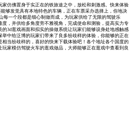
家仿佛置身于实正在的铁旅途之中，放松和刺激感。快来体验
你还能够发觉具有本地特色的车辆，正在车票采办选择上，你地决
山每一个段都是细心制做而成，为玩家供给了无限的驾驶乐
为难度，并供给多角度旁不雅视角，完成使命和测验，提高实力专
的3d逛戏画面和拟实的操做系统让玩家们能够设身处地感触感
保举中给泛博的玩家们带来了良多纷歧样的体验，你能够的正在
是相当纷歧样的，喜好的快来下载体验吧！各个地址各个国度的
让玩家模仿驾驶火车的逛戏做品，大师能够正在逛戏中查看到良