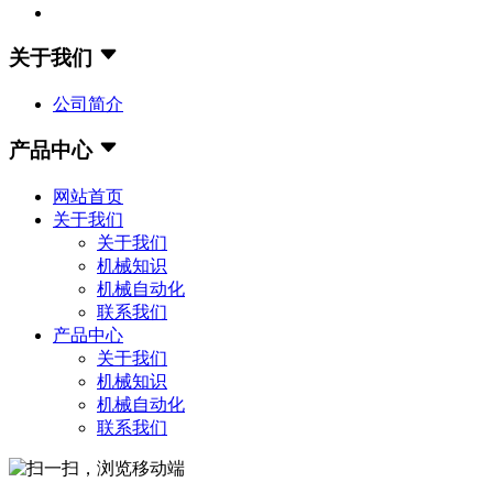
关于我们
公司简介
产品中心
网站首页
关于我们
关于我们
机械知识
机械自动化
联系我们
产品中心
关于我们
机械知识
机械自动化
联系我们