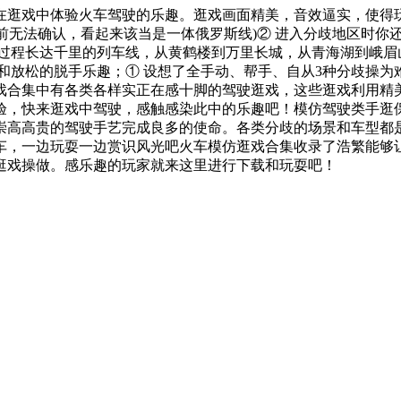
逛戏中体验火车驾驶的乐趣。逛戏画面精美，音效逼实，使得玩
特目前无法确认，看起来该当是一体俄罗斯线)② 进入分歧地区时
及过程长达千里的列车线，从黄鹤楼到万里长城，从青海湖到峨眉
和放松的脱手乐趣；① 设想了全手动、帮手、自从3种分歧操
戏合集中有各类各样实正在感十脚的驾驶逛戏，这些逛戏利用精美
验，快来逛戏中驾驶，感触感染此中的乐趣吧！模仿驾驶类手逛
崇高高贵的驾驶手艺完成良多的使命。各类分歧的场景和车型都
车，一边玩耍一边赏识风光吧火车模仿逛戏合集收录了浩繁能够
逛戏操做。感乐趣的玩家就来这里进行下载和玩耍吧！