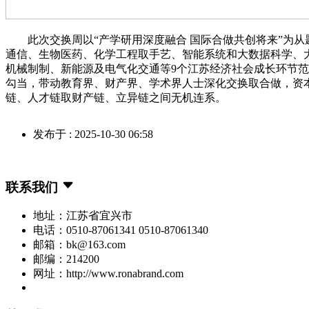
此次交换周以“产学研用深度融合 国际合做共创将来”为从
通信、生物医药、化学工程取手艺、智能系统和大数据科学、
机械制制、新能源及电气化交通等9个江苏经济社会成长环节范
勾当，带动教育界、财产界、学术界人士深化交换取合做，资
链、人才链取财产链、立异链之间无机连系。
发布于 : 2025-10-30 06:58
联系我们
地址：江苏省宜兴市
电话：0510-87061341 0510-87061340
邮箱：bk@163.com
邮编：214200
网址：http://www.ronabrand.com