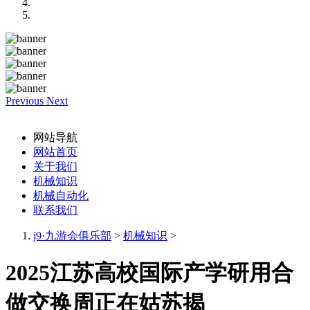
Previous
Next
网站导航
网站首页
关于我们
机械知识
机械自动化
联系我们
j9·九游会俱乐部
>
机械知识
>
2025江苏高校国际产学研用合
做交换周正在姑苏揭