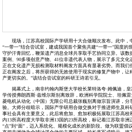
现场，江苏高校国际产学研用十大合做顺次发布。此中，中
“一带一”结合尝试室，建成我国首个聚焦共建“一带一”国度的
守护汗青回忆，鞭策遗产消息全球共享取手艺协同立异。该数据
案例、90多项创意产物、41位非遗代表人物，展示了多元文化
正在文化遗产无损检测取材料阐发方面具有显著劣势。而我们
正在阐发之后，将所获得的无效使用于现实的修复产物中，让
产更切实的。”该结合尝试室的科研王诗若引见。
揭幕式上，南非约翰内斯堡大学校长莱特洛夸·姆佩迪，皇
学传授弗朗西斯·兹维尔斯别离致辞，欧洲科学院院士、坦佩雷
菱电机从动化（中国）无限公司总裁张巍别离做宗旨演讲，分
验。大师分歧暗示，国际产学研用合做交换对于推进师生及科
事社会具有主要意义，此后将愈加、愈加积极拓展取江苏高校
内13所高程度大学取非洲13国的23所高校，标记着江苏取非
“点”到“面”，迈入系统化、规模化成长的新阶段。做为联盟倡