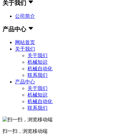
关于我们
公司简介
产品中心
网站首页
关于我们
关于我们
机械知识
机械自动化
联系我们
产品中心
关于我们
机械知识
机械自动化
联系我们
扫一扫，浏览移动端