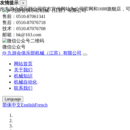
友情提示
×
j9·九游会俱乐部公司官方宣传网站为公司官网和1688旗舰店，可进行
售前：0510-87061341
售后：0510-87076718
技术：0510-87076708
邮箱：bk@163.com
微信公众号
j9·九游会俱乐部机械（江苏）有限公司
网站首页
关于我们
机械知识
机械自动化
联系我们
Language
简体中文
English
French