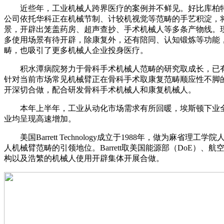
近些年，工业机械人跨界医疗的案例并不鲜见。好比库柏特成
公司依托华科正在机械节制、计较机视觉等范畴的手艺积淀，
景，开辟出笼盖药房、超声查抄、手术机械人等多条产物线。
多使用场景有待开辟，除康复外，还有陪同、认知锻炼等功能
畴，也吸引了更多机械人企业投身医疗。
积水潭病院努力于骨科手术机械人范畴的研究取成长，已有
针对当前市场常见机械臂正在骨科手术取康复范畴顺应性不脚的
开深切合做，配合研发骨科手术机械人和康复机械人。
本年上半年，工业从动化市场需求有所回暖，埃斯顿下业全
业均呈现高速增加。
美国Barrett Technology成立于1988年，做为麻省
人机械臂范畴的引领地位。Barrett取美国能源部（DoE）、
构以及浩繁的机械人使用开辟集体开展合做。