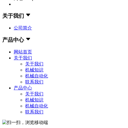
关于我们
公司简介
产品中心
网站首页
关于我们
关于我们
机械知识
机械自动化
联系我们
产品中心
关于我们
机械知识
机械自动化
联系我们