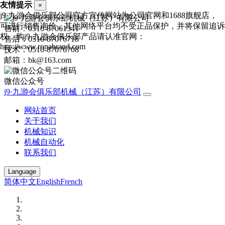
友情提示
×
j9·九游会俱乐部公司官方宣传网站为公司官网和1688旗舰店，
可进行销售询价，其他网络平台均不受正品保护，并将保留追诉
售前：0510-87061341
权，购j9·九游会俱乐部产品请认准官网：
售后：0510-87076718
http://www.ronabrand.com
技术：0510-87076708
邮箱：bk@163.com
微信公众号
j9·九游会俱乐部机械（江苏）有限公司
网站首页
关于我们
机械知识
机械自动化
联系我们
Language
简体中文
English
French