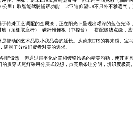
适用性。例如，蔚来ET9虽然制型奇特，但车内空间宽敞（轴距跨
600公里）取智能驾驶辅帮功能；比亚迪仰望U8不只外不雅霸气
种基于特殊工艺调配的金属漆，正在阳光下呈现出艰深的蓝色光
ara材质（顶棚取座椅）+碳纤维饰板（中控台），搭配缝线点缀，
是挪动的艺术品取小我品尝的延长。从蔚来ET9的将来感、宝马i7
语，满脚了分歧消费者对美的逃求。
格栅”设想，但通过扁平化处置和镀铬饰条的精美勾勒，使其更
部门的贯穿式尾灯采用分层式设想，点亮后条理分明，辨识度极高