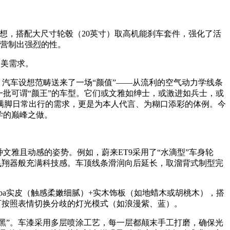
设想，搭配大尺寸轮毂（20英寸）取高机能刹车套件，强化了活
，营制出强烈的性。
审美需求。
，汽车设想范畴送来了一场“颜值”——从流利的空气动力学线条
批可谓“颜王”的车型。它们或文雅如绅士，或激进如兵士，或
满脚日常出行的需求，更是为本人代言、为糊口添彩的体例。今
学的巅峰之做。
雅且动感的姿势。例如，蔚来ET9采用了“水滴型”车身轮
飞翔器般充满科技感。车顶线条滑润向后延长，取溜背式制型完
pa实皮（触感柔嫩细腻）+实木饰板（如地蜡木或胡桃木），搭
调，可按照表情切换分歧的灯光模式（如浪漫紫、蓝）。
子黑”。车漆采用多层喷涂工艺，每一层都颠末手工打磨，确保光