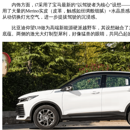
内饰方面，i7采用了宝马最新的“以驾驶者为核心”设想——
用了大量的Merino实皮（皮革，触感如丝绸般细腻）+水
从动切换灯光空气，进一步提拔驾驶的沉浸感。
比亚迪仰望U8做为高端新能源硬派越野车，其设想融合了东
底蕴。两侧的激光大灯制型犀利，好像猛兽的眼睛，共同凸起的