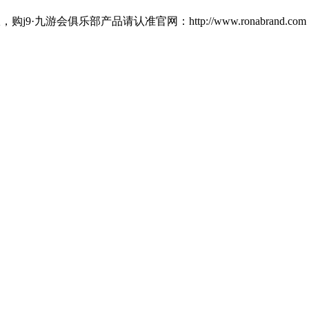
俱乐部产品请认准官网：http://www.ronabrand.com