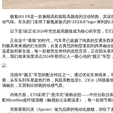
极氪001 FR是一款兼顾高机能取高颜值的活动轿跑，其设
动气味。车头部门采用了极氪家族式的“ZEEKR”logo+犀
以下是5款正在2024年凭仗超高颜值成为核心的车型，它们
正在这个“看脸”的时代，汽车早已超越了纯真的交通东西属性
到极具将来感的灯光矩阵，从复古典范的制型复刻到跨界融合的
温柔如邻家女孩，每一款都凭仗奇特的设想言语，正在陌头巷
天，我们就来深度清点2024年那些让人一眼心动的“颜王”
流线年“颜王”车型的配合特征之一。通过优化车身线条，不只
廓，从车头到车尾趁热打铁，风阻系数低至0。23Cd（同级
满融合，又营制出轿跑的动感气质。
内饰方面，ET9采用了“悬浮式”座舱设想——中控台取仪表
配Microfiber超纤绒顶棚（触感如云朵般温柔），每一处
劳斯莱斯闪灵（Spectre）做为品牌的电动化旗舰，供给