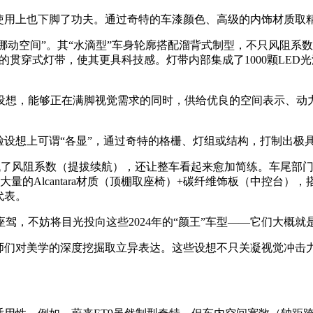
质使用上也下脚了功夫。通过奇特的车漆颜色、高级的内饰材质取
动空间”。其“水滴型”车身轮廓搭配溜背式制型，不只风阻系数低
时髦的贯穿式灯带，使其更具科技感。灯带内部集成了1000颗L
，能够正在满脚视觉需求的同时，供给优良的空间表示、动力
脸设想上可谓“各显”，通过奇特的格栅、灯组或结构，打制出极具
风阻系数（提拔续航），还让整车看起来愈加简练。车尾部门
用了大量的Alcantara材质（顶棚取座椅）+碳纤维饰板（中控
代表。
不妨将目光投向这些2024年的“颜王”车型——它们大概就是
想师们对美学的深度挖掘取立异表达。这些设想不只关凝视觉冲击
。