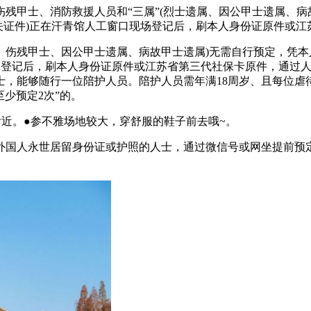
甲士、消防救援人员和“三属”(烈士遗属、因公甲士遗属、病
关证件)正在汗青馆人工窗口现场登记后，刷本人身份证原件或
伤残甲士、因公甲士遗属、病故甲士遗属)无需自行预定，凭本人
场登记后，刷本人身份证原件或江苏省第三代社保卡原件，通过人
，能够随行一位陪护人员。陪护人员需年满18周岁、且每位虐
少预定2次”的。
。●参不雅场地较大，穿舒服的鞋子前去哦~。
国人永世居留身份证或护照的人士，通过微信号或网坐提前预定