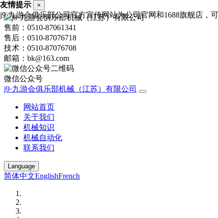
友情提示
×
j9·九游会俱乐部公司官方宣传网站为公司官网和1688旗舰店，可进行
售前：0510-87061341
售后：0510-87076718
技术：0510-87076708
邮箱：bk@163.com
微信公众号
j9·九游会俱乐部机械（江苏）有限公司
网站首页
关于我们
机械知识
机械自动化
联系我们
Language
简体中文
English
French