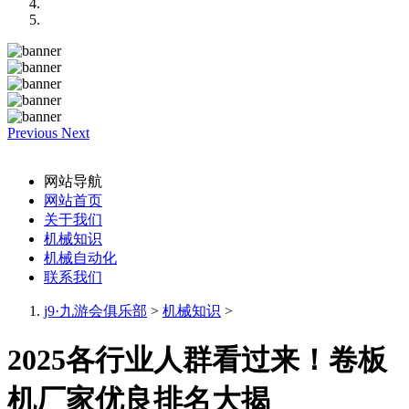
Previous
Next
网站导航
网站首页
关于我们
机械知识
机械自动化
联系我们
j9·九游会俱乐部
>
机械知识
>
2025各行业人群看过来！卷板
机厂家优良排名大揭