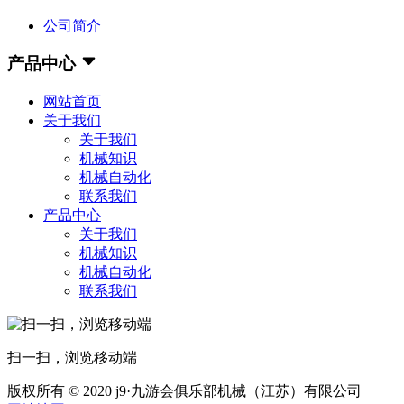
公司简介
产品中心
网站首页
关于我们
关于我们
机械知识
机械自动化
联系我们
产品中心
关于我们
机械知识
机械自动化
联系我们
扫一扫，浏览移动端
版权所有 © 2020 j9·九游会俱乐部机械（江苏）有限公司