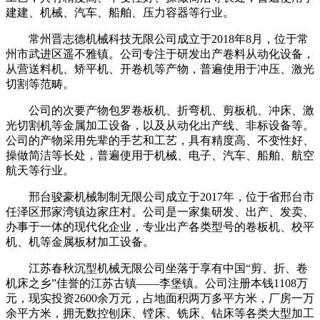
建建、机械、汽车、船舶、压力容器等行业。
常州晋志德机械科技无限公司成立于2018年8月，位于常
州市武进区遥不雅镇。公司专注于研发出产卷料从动化设备，
从营送料机、矫平机、开卷机等产物，普遍使用于冲压、激光
切割等范畴。
公司的次要产物包罗卷板机、折弯机、剪板机、冲床、激
光切割机等金属加工设备，以及从动化出产线、非标设备等。
公司的产物采用先辈的手艺和工艺，具有精度高、不变性好、
操做简洁等长处，普遍使用于机械、电子、汽车、船舶、航空
航天等行业。
邢台骏豪机械制制无限公司成立于2017年，位于省邢台市
任泽区邢家湾镇边家庄村。公司是一家集研发、出产、发卖、
办事于一体的现代化企业，专业出产各类型号的卷板机、校平
机、机等金属板材加工设备。
江苏春秋沉型机械无限公司坐落于享有中国“剪、折、卷
机床之乡”佳誉的江苏古镇——李堡镇。公司注册本钱1108万
元，现实投资2600余万元，占地面积两万多平方米，厂房一万
余平方米，拥无数控刨床、镗床、铣床、钻床等各类大型加工