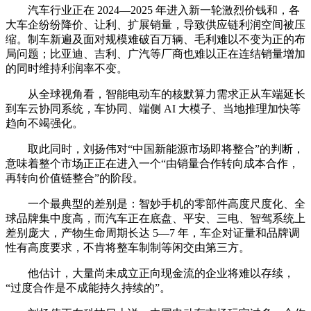
汽车行业正在 2024—2025 年进入新一轮激烈价钱和，各
大车企纷纷降价、让利、扩展销量，导致供应链利润空间被压
缩。制车新遍及面对规模难破百万辆、毛利难以不变为正的布
局问题；比亚迪、吉利、广汽等厂商也难以正在连结销量增加
的同时维持利润率不变。
从全球视角看，智能电动车的核默算力需求正从车端延长
到车云协同系统，车协同、端侧 AI 大模子、当地推理加快等
趋向不竭强化。
取此同时，刘扬伟对“中国新能源市场即将整合”的判断，
意味着整个市场正正在进入一个“由销量合作转向成本合作，
再转向价值链整合”的阶段。
一个最典型的差别是：智妙手机的零部件高度尺度化、全
球品牌集中度高，而汽车正在底盘、平安、三电、智驾系统上
差别庞大，产物生命周期长达 5—7 年，车企对证量和品牌调
性有高度要求，不肯将整车制制等闲交由第三方。
他估计，大量尚未成立正向现金流的企业将难以存续，
“过度合作是不成能持久持续的”。