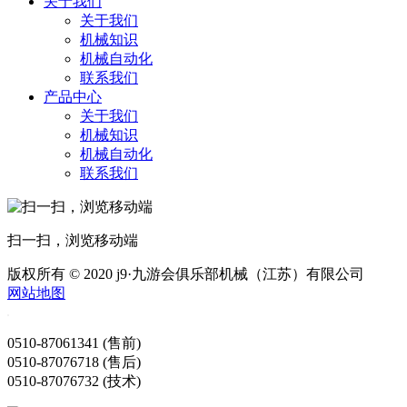
关于我们
关于我们
机械知识
机械自动化
联系我们
产品中心
关于我们
机械知识
机械自动化
联系我们
扫一扫，浏览移动端
版权所有 © 2020 j9·九游会俱乐部机械（江苏）有限公司
网站地图
0510-87061341 (售前)
0510-87076718 (售后)
0510-87076732 (技术)