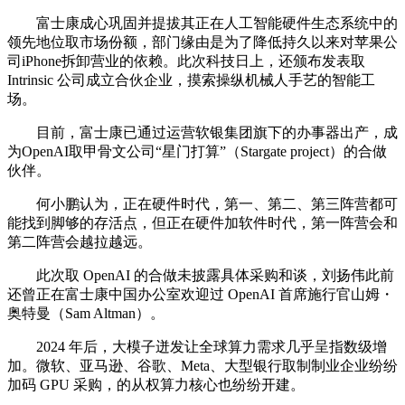
富士康成心巩固并提拔其正在人工智能硬件生态系统中的
领先地位取市场份额，部门缘由是为了降低持久以来对苹果公
司iPhone拆卸营业的依赖。此次科技日上，还颁布发表取
Intrinsic 公司成立合伙企业，摸索操纵机械人手艺的智能工
场。
目前，富士康已通过运营软银集团旗下的办事器出产，成
为OpenAI取甲骨文公司“星门打算”（Stargate project）的合做
伙伴。
何小鹏认为，正在硬件时代，第一、第二、第三阵营都可
能找到脚够的存活点，但正在硬件加软件时代，第一阵营会和
第二阵营会越拉越远。
此次取 OpenAI 的合做未披露具体采购和谈，刘扬伟此前
还曾正在富士康中国办公室欢迎过 OpenAI 首席施行官山姆・
奥特曼（Sam Altman）。
2024 年后，大模子迸发让全球算力需求几乎呈指数级增
加。微软、亚马逊、谷歌、Meta、大型银行取制制业企业纷纷
加码 GPU 采购，的从权算力核心也纷纷开建。