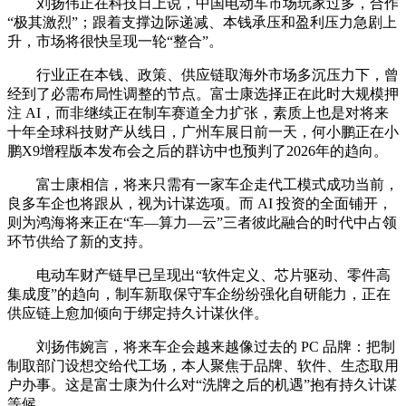
刘扬伟正在科技日上说，中国电动车市场玩家过多，合作
“极其激烈”；跟着支撑边际递减、本钱承压和盈利压力急剧上
升，市场将很快呈现一轮“整合”。
行业正在本钱、政策、供应链取海外市场多沉压力下，曾
经到了必需布局性调整的节点。富士康选择正在此时大规模押
注 AI，而非继续正在制车赛道全力扩张，素质上也是对将来
十年全球科技财产从线日，广州车展日前一天，何小鹏正在小
鹏X9增程版本发布会之后的群访中也预判了2026年的趋向。
富士康相信，将来只需有一家车企走代工模式成功当前，
良多车企也将跟从，视为计谋选项。而 AI 投资的全面铺开，
则为鸿海将来正在“车—算力—云”三者彼此融合的时代中占领
环节供给了新的支持。
电动车财产链早已呈现出“软件定义、芯片驱动、零件高
集成度”的趋向，制车新取保守车企纷纷强化自研能力，正在
供应链上愈加倾向于绑定持久计谋伙伴。
刘扬伟婉言，将来车企会越来越像过去的 PC 品牌：把制
制取部门设想交给代工场，本人聚焦于品牌、软件、生态取用
户办事。这是富士康为什么对“洗牌之后的机遇”抱有持久计谋
等候。