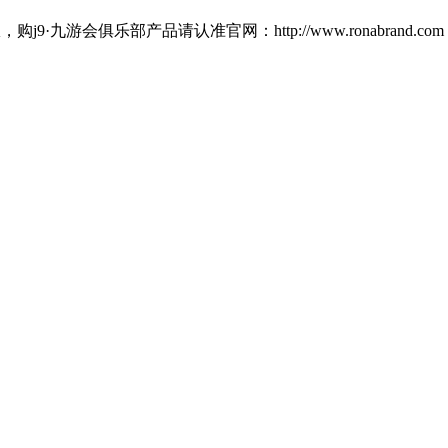
俱乐部产品请认准官网：http://www.ronabrand.com