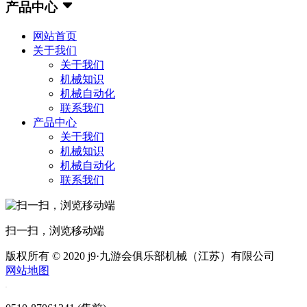
产品中心
网站首页
关于我们
关于我们
机械知识
机械自动化
联系我们
产品中心
关于我们
机械知识
机械自动化
联系我们
扫一扫，浏览移动端
版权所有 © 2020 j9·九游会俱乐部机械（江苏）有限公司
网站地图