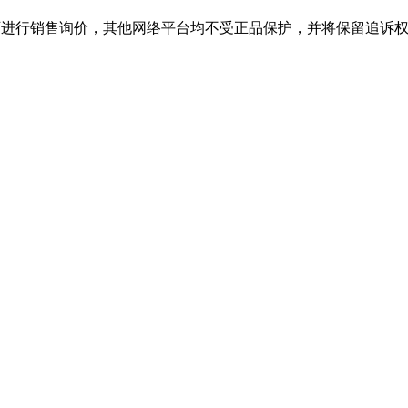
销售询价，其他网络平台均不受正品保护，并将保留追诉权，购j9·九游会