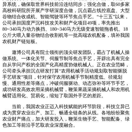
异系统，确保取世界科技前沿连结同步；强化合做，取60多家
高校科研院所开展产学研深度合做，沉点霸占线控底盘、大型
谷物结合收成机、智能驾驶等环节焦点手艺。“十三五”以来，
公司承担国度严沉科技攻关和财产化项目49项，率先推出
80~340马力动力换挡、180~340马力无级变速智能拖沓机、18
公斤大喂入量谷物结合收割机等一批高端农机配备，填补我国
农机财产链短板。
遨博公司具有院士领衔的顶尖研发团队，霸占了机械人操
做系统、一体化关节、伺服节制等焦点手艺，开辟出具有完全
自从学问产权的全国产化高精度协做机械人。正在农业范畴，
公司牵头承担沉点研发打算“农用机械手活动规划取智能驱脱
手艺研发”项目，针对保守农用机械手节制精度低、径规划
慢、通用性差等痛点，冲破伺服驱动、动态弥补等环节手艺，
成功研发高效农用采摘机械臂，鞭策果蔬采摘机械人和农用机
械臂适用化、贸易化，缩短了取国外手艺的差距。
当前，我国农业正迈入科技赋能的环节阶段，科技立异已
成为贯穿农业出产、加工、畅通全链条的从线。各地纷纷聚焦
农业财产痛点，加大研发投入，鞭策生物手艺、智能配备、绿
色加工等前沿手艺取农业深度融合。