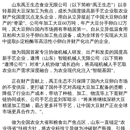
山东禹王生态食业无限公司（以下简称“禹王生态”）以非
转基因大豆深加工为焦点，成长为国度级高新手艺企业取农业
财产化国度沉点龙头企业，用自从立异挺起了中国大豆卵白财
产的“脊梁”。公司年加工大豆60万吨，年产大豆分手卵白12万
吨，其大豆卵白国内市场拥有率稳居第一。自从立异低温食用
豆粕和大豆分手卵白加工焦点设备，成为全球首个实现从大豆
中提取β-淀粉酶等高活性小卵白并财产化出产的企业。
做为我国首家专注协做机械人研发、出产和发卖的国度高
新手艺企业，遨博（山东）智能机械人无限公司（以下简称
“遨博公司”）对准“人机协做”成长趋向，将高端机械人手艺取
农业出产需求深度融合，为农业现代化注入“智能基因”。
正在财产贡献上，禹王生态不只保障了国内大豆卵白市场
的不变供应，更打破了国外手艺对高端大豆加工配备的垄断，
降低了行业出产成本，带动了种植、加工、物流等上下逛财产
链协同成长。公司手艺总监刘军暗示：“将来将继续深耕大豆
精湛加工范畴，霸占更多环节手艺，让中国大豆财产正在全球
市场更具合作力。”。
做为全国农业大省和粮食出产焦点区，山东一直锚定“农
业强省”扶植方针，将农业科技立异做为冲破财产瓶颈、引领