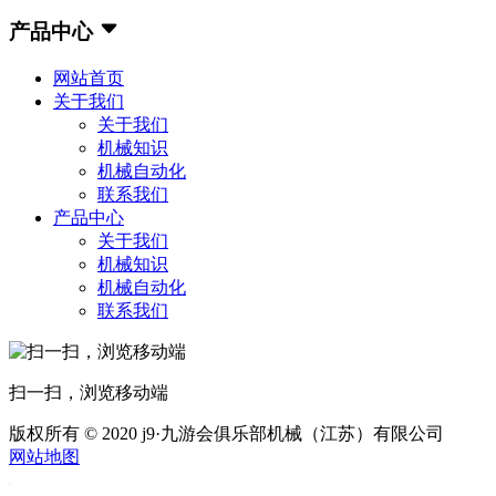
产品中心
网站首页
关于我们
关于我们
机械知识
机械自动化
联系我们
产品中心
关于我们
机械知识
机械自动化
联系我们
扫一扫，浏览移动端
版权所有 © 2020 j9·九游会俱乐部机械（江苏）有限公司
网站地图