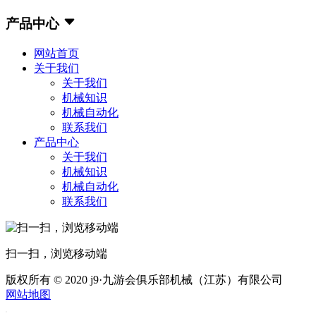
产品中心
网站首页
关于我们
关于我们
机械知识
机械自动化
联系我们
产品中心
关于我们
机械知识
机械自动化
联系我们
扫一扫，浏览移动端
版权所有 © 2020 j9·九游会俱乐部机械（江苏）有限公司
网站地图