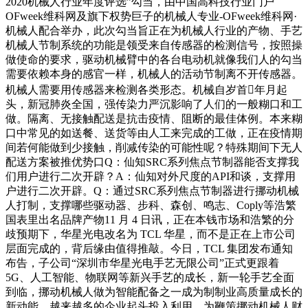
2020机械人行业年度评选”勾当，由中国高科技行业门户
OFweek维科网及旗下权势巨子的机械人专业-OFweek维科网·
机械人配合举办，此次勾当旨正在为机械人行业的产物、手艺
机械人节制系统的功能是领受来自传感器的检测信号，按照操
做使命的要求，驱动机械臂中的各台电动机就像我们人的勾当
需要依赖本身的感官一样，机械人的活动节制离不开传感器。
机械人需要用传感器来检测各类形态。机械自岁首年月起
头，新冠肺炎全国，强传染力严沉影响了人们的一般糊口和工
做。隔离、无接触配送是抗击疫情、阻断的最佳体例。本来糊
口中常见的如送餐、送货等由人工来完成的工做，正在疫情期
间若何能做到少接触，削减传染的可能性呢？特殊期间下无人
配送方案被推优势口Q：仙知SRC系列焦点节制器能否支撑我
们用户进行二次开辟？A：仙知对外尺度的API和谈，支撑用
户进行二次开辟。Q：通过SRC系列焦点节制器进行挪动机械
人打制，支撑哪些驱动器、步科、森创、鸣志、Coply等浩繁
国表里出名品牌产物11 月 4 日讯，正在本钱市场和浩繁的分
歧预期下，华星光电改名为 TCL 华星，而不是正在上市公司
层面完成的，背后缘由值得推敲。今日，TCL 集团发布通知
布告，子公司“深圳市华星光电手艺无限公司”正式更跟着
5G、人工智能、物联网等新兴手艺的成长，新一轮手艺全面
到临，挪动机械人做为智能配备之一成为制制业高质量成长的
新动能，越来越多的企业起头投入利用。为鞭策挪动机械人财