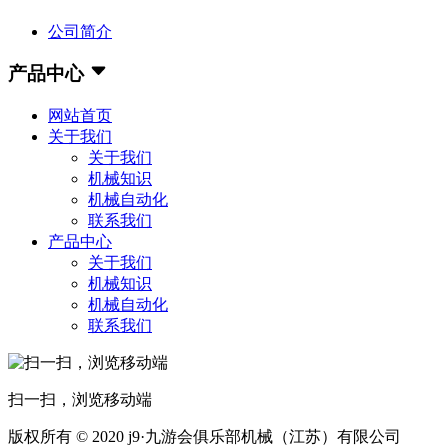
公司简介
产品中心
网站首页
关于我们
关于我们
机械知识
机械自动化
联系我们
产品中心
关于我们
机械知识
机械自动化
联系我们
扫一扫，浏览移动端
版权所有 © 2020 j9·九游会俱乐部机械（江苏）有限公司