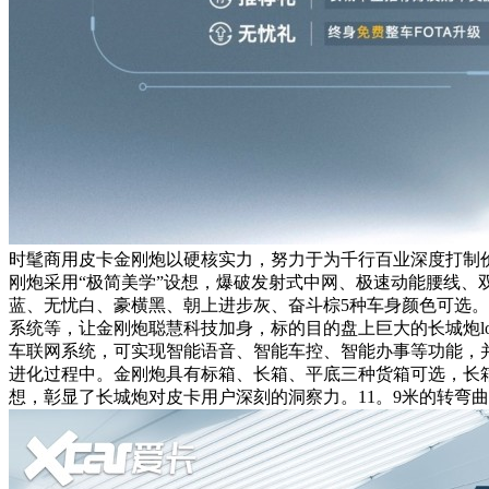
时髦商用皮卡金刚炮以硬核实力，努力于为千行百业深度打制
刚炮采用“极简美学”设想，爆破发射式中网、极速动能腰线、
蓝、无忧白、豪横黑、朝上进步灰、奋斗棕5种车身颜色可选。
系统等，让金刚炮聪慧科技加身，标的目的盘上巨大的长城炮l
车联网系统，可实现智能语音、智能车控、智能办事等功能，并
进化过程中。金刚炮具有标箱、长箱、平底三种货箱可选，长箱
想，彰显了长城炮对皮卡用户深刻的洞察力。11。9米的转弯