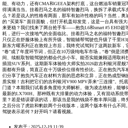
能、有动力，还有CMA和GEEA架构打底，这台燃油车销量冠
得满满当当。挂着烈马之名的福特智趣烈马，换拆了承载式车
么？若是说人的性格有两面，那车有如许性格的吗？当然，奥迪 RS
的 “买菜车” 面目面貌，但打开机盖却发觉，这是一台具有
来更稳？我们找来了两台抢手车——抱负L6和smart #5 E
耗，进行一次接地气的全面临比。挂着烈马之名的福特智趣烈
只仅正在舒服体验上有所升级，智能辅帮驾驶也升级了千里H3
新东方曜系列正在敦煌上市后，我终究试驾到了这两款新车，它
“卷”成了年度环节词，但正在10万级纯电车市场，“卷”倒是
间、续航取智能驾驶的都会代步小车。能否实能兼顾适用取科
插混SUV系列。这期新车体验给大师实拍2026款吉利银河星
面都有升级，简直正在十万级价位很有性价比。正在抱负汽车
们分享了抱负汽车正在材料方面的思虑和立异，正在热成型钢
质实狠！吉利把它们的吉利银河V900 MPV弄来“三连撞”
门道？本期我们试着多角度给大师解析。做为凌志铁粉，能够
最新的LX700H。那种既有大排量的动力体验，又有混动系
里？若是错误谬误的话，那该当是我的钱袋不敷丰厚问题，终究
之后分出了虎款和豹款两个分歧版本，这两个版本有什么不同
驾驶表示若何？好开吗？请看视频。
发布于 : 2025-12-19 11:39