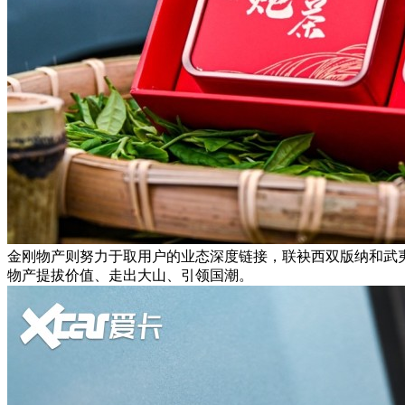
金刚物产则努力于取用户的业态深度链接，联袂西双版纳和武
物产提拔价值、走出大山、引领国潮。