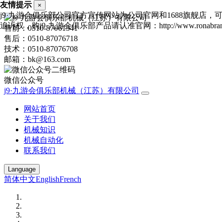
友情提示
×
j9·九游会俱乐部公司官方宣传网站为公司官网和1688旗舰店
追诉权，购j9·九游会俱乐部产品请认准官网：http://www.ronabran
售前：0510-87061341
售后：0510-87076718
技术：0510-87076708
邮箱：bk@163.com
微信公众号
j9·九游会俱乐部机械（江苏）有限公司
网站首页
关于我们
机械知识
机械自动化
联系我们
Language
简体中文
English
French