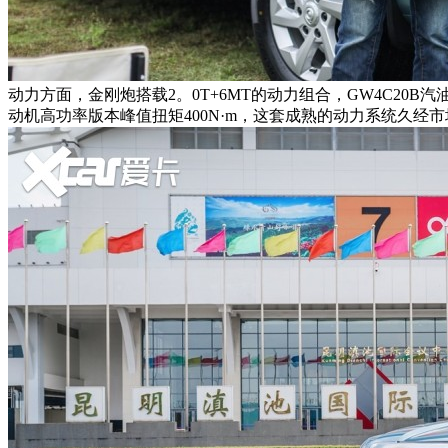
动力方面，金刚炮搭载2。0T+6MT的动力组合，GW4C20B汽
动机高功率版本峰值扭矩400N·m，这套成熟的动力系统久经