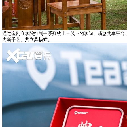
通过金刚商学院打制一系列线上＋线下的学问、消息共享平台
力新手艺、共立异模式。