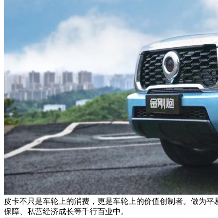
皮卡不只是车轮上的消费，更是车轮上的价值创制者。做为平
保障、私营经济成长等千行百业中。