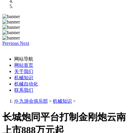
Previous
Next
网站导航
网站首页
关于我们
机械知识
机械自动化
联系我们
j9·九游会俱乐部
>
机械知识
>
长城炮同平台打制金刚炮云南
上市888万元起