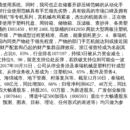
集成使用系统。同时，我司也正在储蓄开辟压铸范畴的从动化手
、建材行业使用范畴具有手艺领先劣势，具有较高的市场口碑及拥有
公用机”等专机系列，其机械布局紧凑，杰出的机能表示，正在物
要使用于塑料托盘、周转箱、储物箱、压滤板、查抄井、各类塑
1450，针对 240L 垃圾桶的DH2050 两款大型两板注塑机
升级，产物成型过程更精准、高效，能量损耗更少。4、泰瑞机
国内同类产物处于领先程度，产物的部门手艺机能达到或接近国
备财产配套和凸起的财产集群品牌效应。浙江省曾经成为名副其
0。03%，行业排名107/197，持续3日被从力资金减仓；
支持位9。98，留意支持位处反弹，若跌破支持位则可能会一波
017年10月31日，公司从停业务涉及泰瑞机械是塑料打针成型
从停业务收入形成为：注塑机94。65%，配件及劳务4。
盘、海绵城市、地下管廊、村落复兴等。截至12月10日，泰瑞机
。68亿元，同比增加0。66%；归母净利润6627。48万元，同比
第四大畅通股东，持股203。03万股，为新进股东。广发创业板指
007044）、博道中证500加强A（006593）退出十大畅通股东
、预测、图表、目标、理论、任何形式的表述等）均只做为参