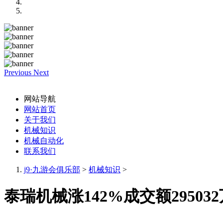
Previous
Next
网站导航
网站首页
关于我们
机械知识
机械自动化
联系我们
j9·九游会俱乐部
>
机械知识
>
泰瑞机械涨142%成交额2950