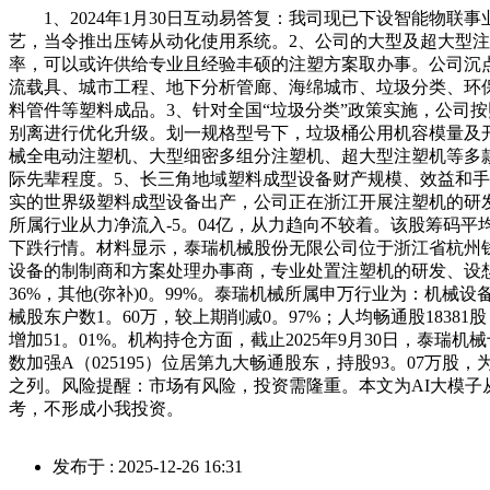
1、2024年1月30日互动易答复：我司现已下设智能物联
艺，当令推出压铸从动化使用系统。2、公司的大型及超大型注塑
率，可以或许供给专业且经验丰硕的注塑方案取办事。公司沉点
流载具、城市工程、地下分析管廊、海绵城市、垃圾分类、环
料管件等塑料成品。3、针对全国“垃圾分类”政策实施，公司按照行业
别离进行优化升级。划一规格型号下，垃圾桶公用机容模量及
械全电动注塑机、大型细密多组分注塑机、超大型注塑机等多
际先辈程度。5、长三角地域塑料成型设备财产规模、效益和
实的世界级塑料成型设备出产，公司正在浙江开展注塑机的研发、出
所属行业从力净流入-5。04亿，从力趋向不较着。该股筹码平
下跌行情。材料显示，泰瑞机械股份无限公司位于浙江省杭州钱塘区
设备的制制商和方案处理办事商，专业处置注塑机的研发、设想
36%，其他(弥补)0。99%。泰瑞机械所属申万行业为：机械
械股东户数1。60万，较上期削减0。97%；人均畅通股18381股
增加51。01%。机构持仓方面，截止2025年9月30日，泰瑞
数加强A（025195）位居第九大畅通股东，持股93。07万股，为
之列。风险提醒：市场有风险，投资需隆重。本文为AI大模
考，不形成小我投资。
发布于 : 2025-12-26 16:31