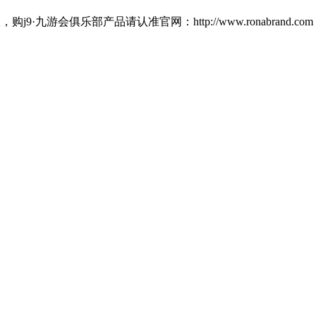
俱乐部产品请认准官网：http://www.ronabrand.com