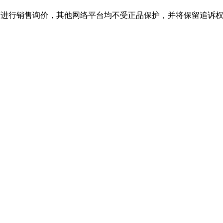
销售询价，其他网络平台均不受正品保护，并将保留追诉权，购j9·九游会