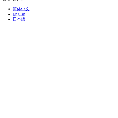
简体中文
English
日本語