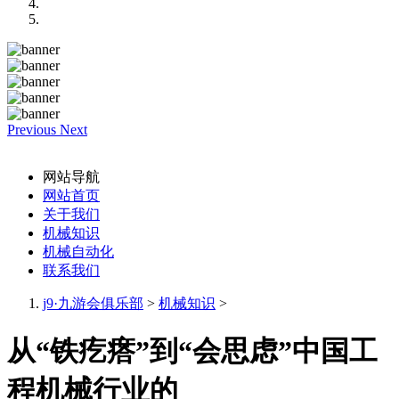
Previous
Next
网站导航
网站首页
关于我们
机械知识
机械自动化
联系我们
j9·九游会俱乐部
>
机械知识
>
从“铁疙瘩”到“会思虑”中国工
程机械行业的