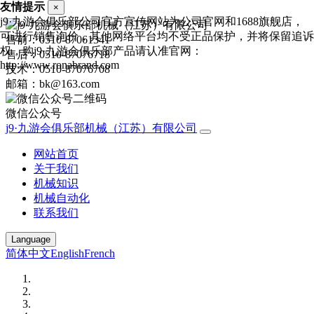
友情提示
×
j9·九游会俱乐部公司官方宣传网站为公司官网和1688旗舰店，
可进行销售询价，其他网络平台均不受正品保护，并将保留追诉
售前：0510-87061341
权，购j9·九游会俱乐部产品请认准官网：
售后：0510-87076718
http://www.ronabrand.com
技术：0510-87076708
邮箱：bk@163.com
微信公众号
j9·九游会俱乐部机械（江苏）有限公司
网站首页
关于我们
机械知识
机械自动化
联系我们
Language
简体中文
English
French