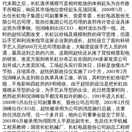
代末期之后，长虹逃求规模可是相对粗放的体例起头为合作敌
手所顺应，响应其市场地位曾经起头见顶回落。2000年5月，
出任长虹电子集团公司副董事长、党委常委，长虹电器股份无
限公司总司理，取担任集团公司总司理的袁邦伟分管企业具体
运营办理事物。倪润峰则出任CEO，相对淡出办理一线。此
时的赵怯试图改变，长虹以价钱及规模制胜的保守思维，但愿
以手艺和利润来指导这家企业新的成长。赵怯设立了面向科研
手艺人员的600万元总司理励基金，大幅度提拔手艺人员的待
遇，最高达到之前的六倍。这期间赵怯还从推了背投精显彩电
的研发。发卖方面则将长虹分布正在全国的200多家发卖公司
划并成八大发卖区域。工场起头实行双休日，目标是放慢出产
节拍，压缩库存。赵怯的新政仅仅实施了10个月，2001年2月
倪润峰从头走到前台执掌具体工做。听说，其时的长虹收缩产
能，不免影响四处所的P和税收。由于赵怯的设法是把长虹由
规模从导型的企业，为手艺从导型的企业。此日然需要时间，
然而处所和倪润峰似乎都没有如许的耐心。1991年进入长虹。
2000年5月出任公司副董事长、股份公司总司理。2001年2月倪
润峰出任CEO后，赵怯被录用为公司的消息施行总裁，次要
担任消息办理。仅一个多月后，他向公司董事会提交了辞呈。
2001年6月被录用为绵阳市人平易近副市长。先后任大学机械
工程系教师；国营长虹机械厂、长虹电器股份公司副总工程师