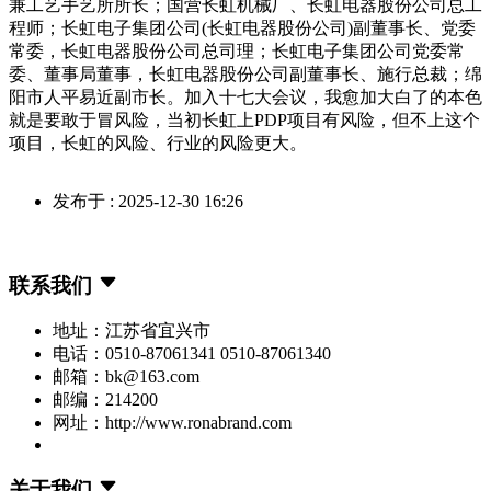
兼工艺手艺所所长；国营长虹机械厂、长虹电器股份公司总工
程师；长虹电子集团公司(长虹电器股份公司)副董事长、党委
常委，长虹电器股份公司总司理；长虹电子集团公司党委常
委、董事局董事，长虹电器股份公司副董事长、施行总裁；绵
阳市人平易近副市长。加入十七大会议，我愈加大白了的本色
就是要敢于冒风险，当初长虹上PDP项目有风险，但不上这个
项目，长虹的风险、行业的风险更大。
发布于 : 2025-12-30 16:26
联系我们
地址：江苏省宜兴市
电话：0510-87061341 0510-87061340
邮箱：bk@163.com
邮编：214200
网址：http://www.ronabrand.com
关于我们