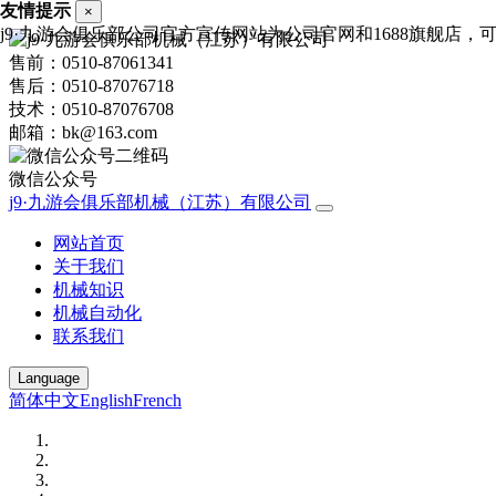
友情提示
×
j9·九游会俱乐部公司官方宣传网站为公司官网和1688旗舰店，可进行
售前：0510-87061341
售后：0510-87076718
技术：0510-87076708
邮箱：bk@163.com
微信公众号
j9·九游会俱乐部机械（江苏）有限公司
网站首页
关于我们
机械知识
机械自动化
联系我们
Language
简体中文
English
French