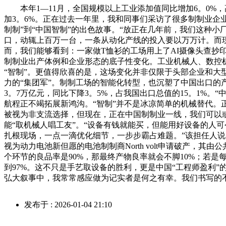
本年1—11月，全国规模以上工业添加值同比增加6。0%，高
加3。6%。正在过去一年里，我和同事们采访了很多制制业企
制制”到“中国智制”的出色故事。“放正在几年前，我们这种
口，动辄上百万一台，一条从动化产线的投入要以万万计。而
而，我们能够看到：一家做T恤衫的工场用上了AI摄像头查
制制业出产体例和企业形态的底子性变化。工业机械人、数控机
“智制”。更值得欣喜的是，这场变化并非仅限于头部企业和大型
力的“集团军”。制制工场的智能化转型，也沉塑了中国出口的产
3。7万亿元，同比下降3。5%，占我国出口总值的15。1%
航程正不竭拓展新鸿沟。“智制”并不是冰凉简单的机械替代。
被视为非支流选择，但现在，正在中国制制业一线，我们可以
能“取机械人唱工友”。“设备有钱就能买，但能用好设备的人
扎根现场，一点一滴优化细节，一步步霸占难题。”该担任人
视为动力电池新但愿的电池制制商North volt申请破产
个环节的良品率是90%，那最终产物良率就会不脚10%；若是
到97%。这不只是手艺取设备的胜利，更是中国“工程师盈利”的表
弘大叙事中，我常常感应做为记实者是何之有幸。我们书写的
发布于 : 2026-01-04 21:10