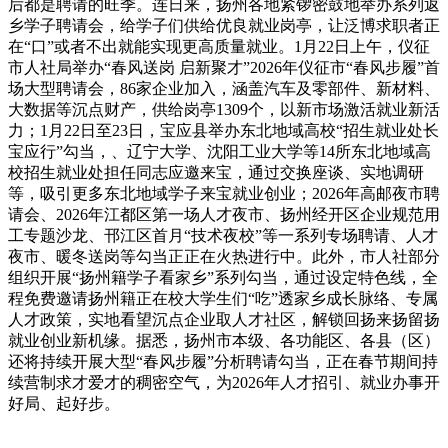
后都是聘请的旺季。连日来，扬州各地紧锣密鼓地举办系列返
乡学子聘请会，给学子们供给优良就业岗亭，让泛博求职者正
在“口”或者不出就能实现更高质量就业。1月22日上午，仪征
市人社局举办“春风送岗 启新聚才”2026年仪征市“春风步履”首
场大型聘请会，86家企业加入，涵盖汽车及零部件、新材料、
大数据等沉点财产，供给岗亭1309个，以新市场激活就业新活
力；1月22日至23日，宝应县举办东北地域高校“招生就业处长
宝应行”勾当，、辽宁大学、沈阳工业大学等14所东北地域高
校招生就业处担任同志应邀来宝，通过交换座谈、实地调研
等，吸引更多东北地域学子来宝就业创业；2026年高邮夜市聘
请会、2026年江都区第一场人才夜市、扬州经开区企业规范用
工专题沙龙、邗江区首月“技术夜校”等一系列专场聘请、人才
夜市、暖冬送岗等勾当正正在火热进行中。此外，市人社部分
组织开展“扬州籍学子看家乡”系列勾当，通过设定特色线，全
程免费邀请扬州籍正在校大学生们“吃”透家乡成长脉络、专属
人才政策，实地看望沉点企业取人才社区，解锁回扬来扬留扬
就业创业新机缘。据悉，扬州市本级、各功能区、各县（区）
还将持续开展大型“春风步履”分析聘请勾当，正在春节期间持
续营制求才爱才的稠密空气，为2026年人才招引、就业办事开
好局、起好步。