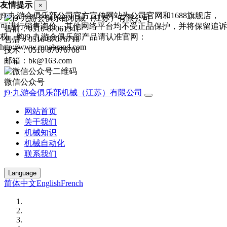
友情提示
×
j9·九游会俱乐部公司官方宣传网站为公司官网和1688旗舰店，
可进行销售询价，其他网络平台均不受正品保护，并将保留追诉
售前：0510-87061341
权，购j9·九游会俱乐部产品请认准官网：
售后：0510-87076718
http://www.ronabrand.com
技术：0510-87076708
邮箱：bk@163.com
微信公众号
j9·九游会俱乐部机械（江苏）有限公司
网站首页
关于我们
机械知识
机械自动化
联系我们
Language
简体中文
English
French