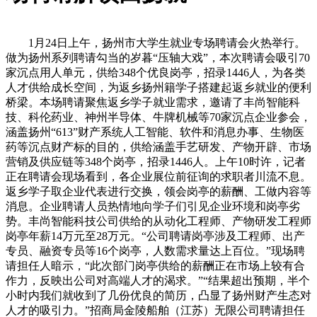
1月24日上午，扬州市大学生就业专场聘请会火热举行。
做为扬州系列聘请勾当的岁暮“压轴大戏”，本次聘请会吸引70
家沉点用人单元，供给348个优良岗亭，招录1446人，为各类
人才供给成长空间，为返乡扬州籍学子搭建起返乡就业的便利
桥梁。本场聘请聚焦返乡学子就业需求，邀请了丰尚智能科
技、科伦药业、神州半导体、牛牌机械等70家沉点企业参会，
涵盖扬州“613”财产系统人工智能、软件和消息办事、生物医
药等沉点财产标的目的，供给涵盖手艺研发、产物开辟、市场
营销及供应链等348个岗亭，招录1446人。上午10时许，记者
正在聘请会现场看到，各企业展位前征询的求职者川流不息。
返乡学子取企业代表进行交换，领会岗亭的薪酬、工做内容等
消息。企业聘请人员热情地向学子们引见企业环境和岗亭劣
势。丰尚智能科技公司供给的从动化工程师、产物研发工程师
岗亭年薪14万元至28万元。“公司聘请岗亭涉及工程师、出产
专员、融资专员等16个岗亭，人数需求量达上百位。”现场聘
请担任人暗示，“此次部门岗亭供给的薪酬正在市场上较有合
作力，反映出公司对高端人才的渴求。”“结果超出预期，半个
小时内我们就收到了几份优良的简历，凸显了扬州财产生态对
人才的吸引力。”招商局金陵船舶（江苏）无限公司聘请担任