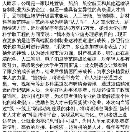
人暗示，公司是一家以处置铁、船舶、航空航天和其他运输设
备制制业为从的企业，但愿一些具备立异性的高条理人才插
手。受制制业转型升级需求驱动，人工智能、智能制制、新材
料等新范畴高手艺岗亭成为聘请“从力军”，人才需求较大。薪
酬待遇方面，近对折岗亭年薪达6万至15万元。扬州大学办理
科学取工程的方同窗说：“我本身专业偏办理标的目的，现正
在更多的是连系高端配备制制业这种赛道进行成长，按照行业
成长趋向及时进行调整。”采访中，多位参加求职者表达了对
扬州的神驰，认为扬州城市活力强、财产机遇多，特别正在高
端配备、人工智能、电子消息等范畴成长敏捷，对年轻人很有
吸引力。寒假返乡的大学生万同窗说：“此次聘请会让我看到
了家乡的成长潜力，结业后很情愿回来成长，为家乡扶植贡献
本人的力量。”据领会，聘请会举办前，市人社部分通过收
集、号、视频号等新多种渠道发布聘请会资讯，通过短信精准
邀约登记赋闲人员、为更好地办事求职者，现场还设置了政策
征询区、就业指点区等，为求职者供给专业的政策解读取个性
化的就业指点，激励各类人才来扬留扬就业创业。本次勾当通
过“线下+线上”双驱动相连系的体例，将聘请消息同步至“扬州
市人才市场”抖音聘请平台，实现及时动态化。求职者线上送
达简历，让就业岗亭消息“触手可及”，为用人单元取求职者搭
建便利、高效的对接。拼经济，起首拼的是人才。每年春节前