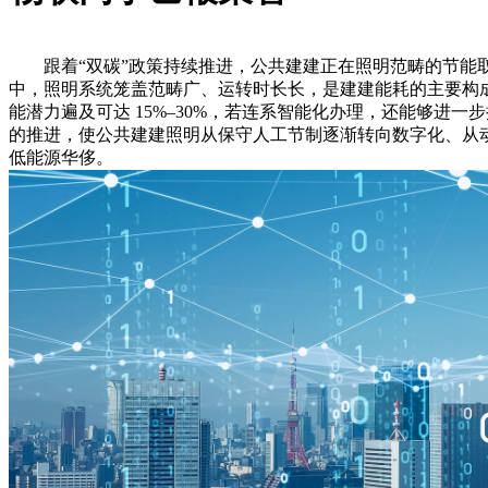
跟着“双碳”政策持续推进，公共建建正在照明范畴的节能取
中，照明系统笼盖范畴广、运转时长长，是建建能耗的主要构
能潜力遍及可达 15%–30%，若连系智能化办理，还能够进
的推进，使公共建建照明从保守人工节制逐渐转向数字化、从
低能源华侈。