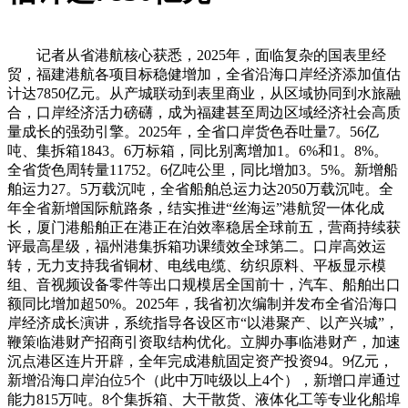
记者从省港航核心获悉，2025年，面临复杂的国表里经
贸，福建港航各项目标稳健增加，全省沿海口岸经济添加值估
计达7850亿元。从产城联动到表里商业，从区域协同到水旅融
合，口岸经济活力磅礴，成为福建甚至周边区域经济社会高质
量成长的强劲引擎。2025年，全省口岸货色吞吐量7。56亿
吨、集拆箱1843。6万标箱，同比别离增加1。6%和1。8%。
全省货色周转量11752。6亿吨公里，同比增加3。5%。新增船
舶运力27。5万载沉吨，全省船舶总运力达2050万载沉吨。全
年全省新增国际航路条，结实推进“丝海运”港航贸一体化成
长，厦门港船舶正在港正在泊效率稳居全球前五，营商持续获
评最高星级，福州港集拆箱功课绩效全球第二。口岸高效运
转，无力支持我省铜材、电线电缆、纺织原料、平板显示模
组、音视频设备零件等出口规模居全国前十，汽车、船舶出口
额同比增加超50%。2025年，我省初次编制并发布全省沿海口
岸经济成长演讲，系统指导各设区市“以港聚产、以产兴城”，
鞭策临港财产招商引资取结构优化。立脚办事临港财产，加速
沉点港区连片开辟，全年完成港航固定资产投资94。9亿元，
新增沿海口岸泊位5个（此中万吨级以上4个），新增口岸通过
能力815万吨。8个集拆箱、大干散货、液体化工等专业化船埠