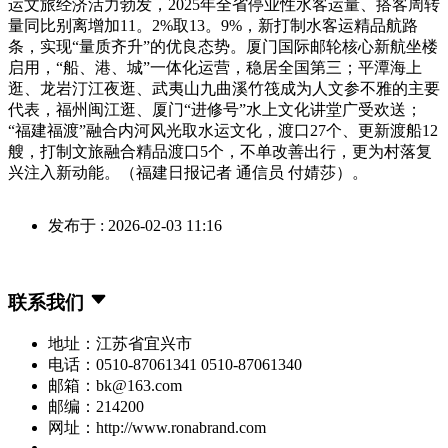
运文旅经济活力勃发，2025年全省停业性水客运量、搭客周转
量同比别离增加11。2%取13。9%，新打制水客运精品航路
条，实现“量质齐升”的优良态势。厦门国际邮轮核心新航坐楼
启用，“船、港、城”一体化运营，稳居全国第三；平潭海上
逛、龙岩汀江夜逛、武夷山九曲溪竹筏成为人文参不雅的主要
代表，福州闽江逛、厦门“进修号”水上文化讲堂广受欢送；
“福建福渡”融合内河风光取水运文化，渡口27个、更新渡船12
艘，打制文旅融合精品渡口5个，不单改善出行，更为村落复
兴注入新动能。（福建日报记者 通信员 付婧莎）。
发布于 : 2026-02-03 11:16
联系我们
地址：江苏省宜兴市
电话：0510-87061341 0510-87061340
邮箱：bk@163.com
邮编：214200
网址：http://www.ronabrand.com