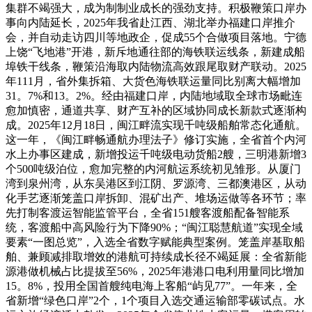
集群不竭强大，成为制制业成长的强劲支持。积极鞭策口岸办
事向内陆延长，2025年我省赴江西、湖北举办福建口岸推介
会，并自动走访四川等地政企，促成55个合做项目落地。宁德
上饶“飞地港”开港，新斥地通往部的海铁联运线条，新建成船
埠铁干线条，鞭策沿海取内陆物流高效跟尾取财产联动。2025
年111月，省外集拆箱、大货色海铁联运量同比别离大幅增加
31。7%和13。2%。经由福建口岸，内陆地域取全球市场毗连
愈加慎密，通道共享、财产互补的区域协同成长新款式逐渐构
成。2025年12月18日，闽江畔流实现千吨级船舶常态化通航。
这一年，《闽江畔畅通航办理法子》修订实施，全省首个内河
水上办事区建成，新增投运千吨级电动货船2艘，三明港新增3
个500吨级泊位，愈加完整的内河航运系统初见雏形。从厦门
湾到泉州湾，从东吴港区到江阴、罗源湾、三都澳港区，从动
化手艺逐渐笼盖口岸拆卸、混矿出产、堆场运做等各环节；率
先打制客渡运智能监管平台，全省151艘客渡船配备智能系
统，客渡船中高风险行为下降90%；“闽江聪慧航道”实现全域
要素“一图总览”，入选全省数字赋能典型案例。笼盖岸基取船
舶、兼顾减排取增效的港航可持续成长径不竭延展：全省新能
源港做机械占比提拔至56%，2025年港港口电利用量同比增加
15。8%，投用全国首艘纯电海上客船“屿见77”。一年来，全
省新增“绿色口岸”2个，1个项目入选交通运输部零碳试点。水