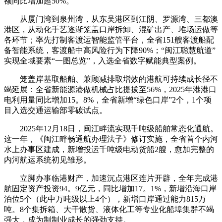
额同比增加超50%。
从厦门湾到泉州湾，从东吴港区到江阴、罗源湾、三都澳
港区，从动化手艺逐渐笼盖口岸拆卸、混矿出产、堆场运做等
各环节；率先打制客渡运智能监管平台，全省151艘客渡船配
备智能系统，客渡船中高风险行为下降90%；“闽江聪慧航道”
实现全域要素“一图总览”，入选全省数字赋能典型案例。
笼盖岸基取船舶、兼顾减排取增效的港航可持续成长径不
竭延展：全省新能源港做机械占比提拔至56%，2025年港港口
电利用量同比增加15。8%，全省新增“绿色口岸”2个，1个项
目入选交通运输部零碳试点。
2025年12月18日，闽江畔流实现千吨级船舶常态化通航。
这一年，《闽江畔畅通航办理法子》修订实施，全省首个内河
水上办事区建成，新增投运千吨级电动货船2艘，愈加完整的
内河航运系统初见雏形。
立脚办事临港财产，加速沉点港区连片开辟，全年完成港
航固定资产投资94。9亿元，同比增加17。1%，新增沿海口岸
泊位5个（此中万吨级以上4个），新增口岸通过能力815万
吨。8个集拆箱、大干散货、液体化工等专业化船埠集群不竭
强大，成为制制业成长的强劲支持。