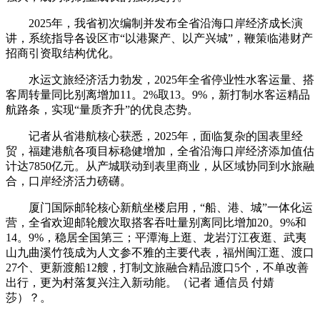
2025年，我省初次编制并发布全省沿海口岸经济成长演
讲，系统指导各设区市“以港聚产、以产兴城”，鞭策临港财产
招商引资取结构优化。
水运文旅经济活力勃发，2025年全省停业性水客运量、搭
客周转量同比别离增加11。2%取13。9%，新打制水客运精品
航路条，实现“量质齐升”的优良态势。
记者从省港航核心获悉，2025年，面临复杂的国表里经
贸，福建港航各项目标稳健增加，全省沿海口岸经济添加值估
计达7850亿元。从产城联动到表里商业，从区域协同到水旅融
合，口岸经济活力磅礴。
厦门国际邮轮核心新航坐楼启用，“船、港、城”一体化运
营，全省欢迎邮轮艘次取搭客吞吐量别离同比增加20。9%和
14。9%，稳居全国第三；平潭海上逛、龙岩汀江夜逛、武夷
山九曲溪竹筏成为人文参不雅的主要代表，福州闽江逛、渡口
27个、更新渡船12艘，打制文旅融合精品渡口5个，不单改善
出行，更为村落复兴注入新动能。（记者 通信员 付婧
莎）？。